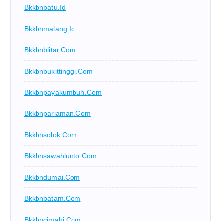
Bkkbnbatu.id
Bkkbnmalang.id
Bkkbnblitar.com
Bkkbnbukittinggi.com
Bkkbnpayakumbuh.com
Bkkbnpariaman.com
Bkkbnsolok.com
Bkkbnsawahlunto.com
Bkkbndumai.com
Bkkbnbatam.com
Bkkbncimahi.com