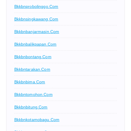
Bkkbnprobolinggo.com
Bkkbnsingkawang.com
Bkkbnbanjarmasin.com
Bkkbnbalikpapan.com
Bkkbnbontang.com
Bkkbntarakan.com
Bkkbnbima.com
Bkkbntomohon.com
Bkkbnbitung.com
Bkkbnkotamobagu.com