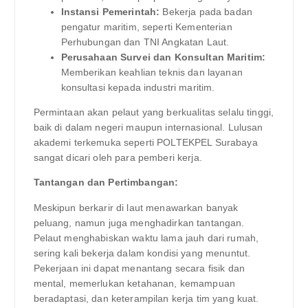
Instansi Pemerintah:
Bekerja pada badan
pengatur maritim, seperti Kementerian
Perhubungan dan TNI Angkatan Laut.
Perusahaan Survei dan Konsultan Maritim:
Memberikan keahlian teknis dan layanan
konsultasi kepada industri maritim.
Permintaan akan pelaut yang berkualitas selalu tinggi,
baik di dalam negeri maupun internasional. Lulusan
akademi terkemuka seperti POLTEKPEL Surabaya
sangat dicari oleh para pemberi kerja.
Tantangan dan Pertimbangan:
Meskipun berkarir di laut menawarkan banyak
peluang, namun juga menghadirkan tantangan.
Pelaut menghabiskan waktu lama jauh dari rumah,
sering kali bekerja dalam kondisi yang menuntut.
Pekerjaan ini dapat menantang secara fisik dan
mental, memerlukan ketahanan, kemampuan
beradaptasi, dan keterampilan kerja tim yang kuat.