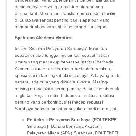
dunia pelayaran yang penuh tuntutan namun
bermanfaat. Memahami lanskap pendidikan maritim
di Surabaya sangat penting bagi siapa pun yang
mempertimbangkan untuk berkarir di laut lepas.
Spektrum Akademi Maritim:
Istilah “Sekolah Pelayaran Surabaya” bukanlah
sebuah entitas tunggal melainkan sebuah istilah
umum yang mencakup beberapa institusi berbeda.
Akademi-akademi ini berbeda-beda dalam fokus,
spesialisasi, dan tingkat akreditasinya. Ada yang milik
negara, ada pula yang dikelola swasta. Masing-
masing memainkan peran penting dalam membentuk
angkatan kerja maritim Indonesia. Institusi-institusi
penting yang berkontribusi terhadap reputasi
Surabaya sebagai pusat pendidikan maritim meliputi:
Politeknik Pelayaran Surabaya (POLTEKPEL
Surabaya):
Dahulu bernama Akademi
Pelayaran Niaga (APN) Surabaya, POLTEKPEL