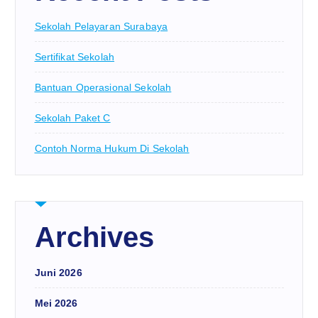
Sekolah Pelayaran Surabaya
Sertifikat Sekolah
Bantuan Operasional Sekolah
Sekolah Paket C
Contoh Norma Hukum Di Sekolah
Archives
Juni 2026
Mei 2026