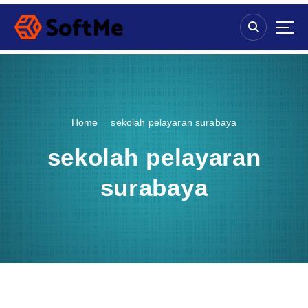
S
k
i
p
t
o
c
o
Home
sekolah pelayaran surabaya
n
t
sekolah pelayaran
e
n
surabaya
t