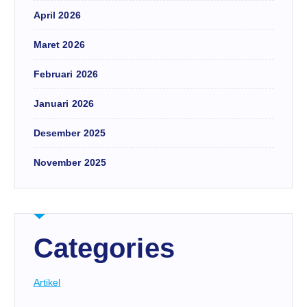
April 2026
Maret 2026
Februari 2026
Januari 2026
Desember 2025
November 2025
Categories
Artikel