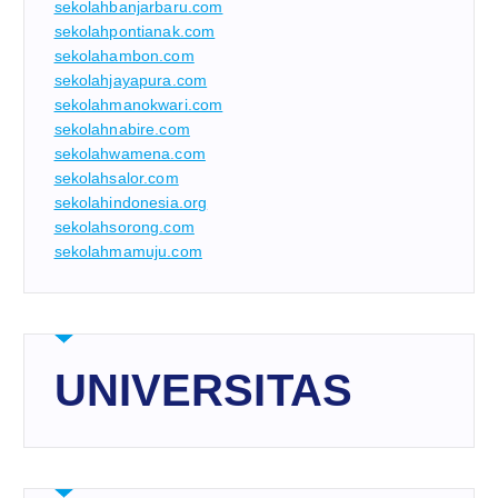
sekolahbanjarbaru.com
sekolahpontianak.com
sekolahambon.com
sekolahjayapura.com
sekolahmanokwari.com
sekolahnabire.com
sekolahwamena.com
sekolahsalor.com
sekolahindonesia.org
sekolahsorong.com
sekolahmamuju.com
UNIVERSITAS