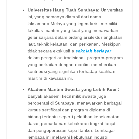
Universitas Hang Tuah Surabaya:
Universitas
ini, yang namanya diambil dari nama
laksamana Melayu yang legendaris, memiliki
fakultas maritim yang kuat yang menawarkan
gelar sarjana dalam bidang arsitektur angkatan
laut, teknik kelautan, dan perikanan. Meskipun
tidak secara eksklusif a
sekolah berlayar
dalam pengertian tradisional, program-program
yang berkaitan dengan maritim memberikan
kontribusi yang signifikan terhadap keahlian
maritim di kawasan ini.
Akademi Maritim Swasta yang Lebih Kecil:
Banyak akademi kecil milik swasta juga
beroperasi di Surabaya, menawarkan berbagai
kursus sertifikasi dan program diploma di
bidang tertentu seperti pelatihan keselamatan
dasar, pemadaman kebakaran tingkat lanjut,
dan pengoperasian kapal tanker. Lembaga-
lembaga ini melayani kebutuhan industri