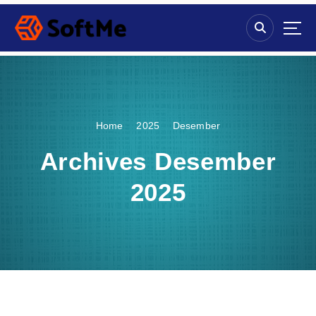
S
k
i
p
t
o
c
o
Home
2025
Desember
n
t
Archives Desember
e
n
2025
t