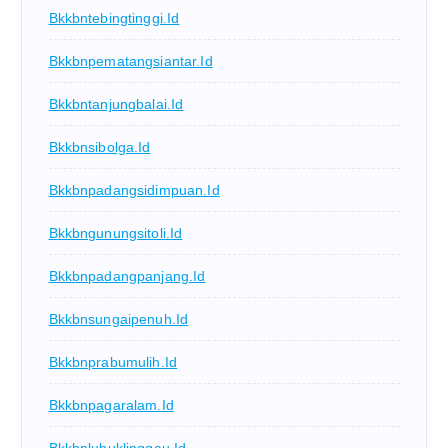
Bkkbntebingtinggi.id
Bkkbnpematangsiantar.id
Bkkbntanjungbalai.id
Bkkbnsibolga.id
Bkkbnpadangsidimpuan.id
Bkkbngunungsitoli.id
Bkkbnpadangpanjang.id
Bkkbnsungaipenuh.id
Bkkbnprabumulih.id
Bkkbnpagaralam.id
Bkkbnlubuklinggau.id