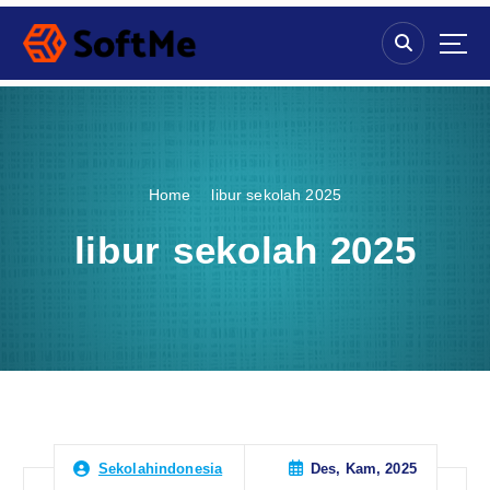
S
k
i
p
t
o
c
o
Home
libur sekolah 2025
n
t
libur sekolah 2025
e
n
t
Des, Kam, 2025
Sekolahindonesia