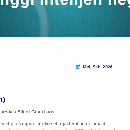
Mei, Sab, 2026
n)
onesia’s Silent Guardians
 Intelijen Negara, berdiri sebagai lembaga utama di