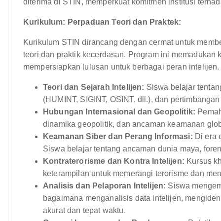
diterima di STIN, memperkuat komitmen institusi terha
Kurikulum: Perpaduan Teori dan Praktek:
Kurikulum STIN dirancang dengan cermat untuk memb
teori dan praktik kecerdasan. Program ini memadukan k
mempersiapkan lulusan untuk berbagai peran intelijen
Teori dan Sejarah Intelijen:
Siswa belajar tentang
(HUMINT, SIGINT, OSINT, dll.), dan pertimbangan e
Hubungan Internasional dan Geopolitik:
Pemaha
dinamika geopolitik, dan ancaman keamanan global
Keamanan Siber dan Perang Informasi:
Di era 
Siswa belajar tentang ancaman dunia maya, forensi
Kontraterorisme dan Kontra Intelijen:
Kursus kh
keterampilan untuk memerangi terorisme dan me
Analisis dan Pelaporan Intelijen:
Siswa mengemba
bagaimana menganalisis data intelijen, mengident
akurat dan tepat waktu.