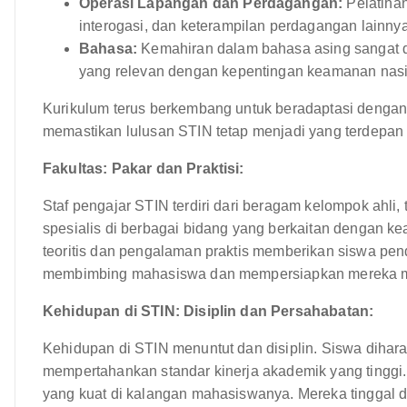
Operasi Lapangan dan Perdagangan:
Pelatihan
interogasi, dan keterampilan perdagangan lainnya 
Bahasa:
Kemahiran dalam bahasa asing sangat d
yang relevan dengan kepentingan keamanan nasi
Kurikulum terus berkembang untuk beradaptasi denga
memastikan lulusan STIN tetap menjadi yang terdepan d
Fakultas: Pakar dan Praktisi:
Staf pengajar STIN terdiri dari beragam kelompok ahli,
spesialis di berbagai bidang yang berkaitan dengan 
teoritis dan pengalaman praktis memberikan siswa pen
membimbing mahasiswa dan mempersiapkan mereka men
Kehidupan di STIN: Disiplin dan Persahabatan:
Kehidupan di STIN menuntut dan disiplin. Siswa dihar
mempertahankan standar kinerja akademik yang ting
yang kuat di kalangan mahasiswanya. Mereka tinggal 