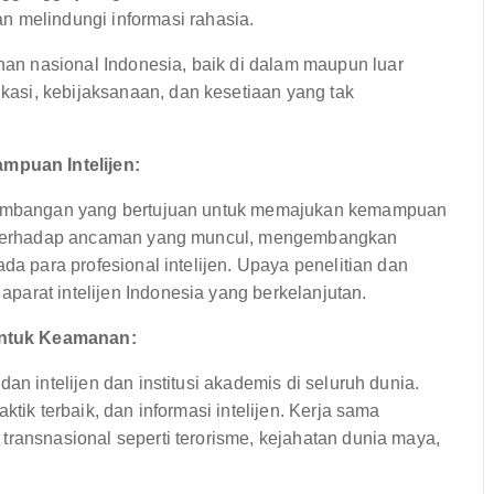
 melindungi informasi rahasia.
n nasional Indonesia, baik di dalam maupun luar
asi, kebijaksanaan, dan kesetiaan yang tak
puan Intelijen:
engembangan yang bertujuan untuk memajukan kemampuan
an terhadap ancaman yang muncul, mengembangkan
da para profesional intelijen. Upaya penelitian dan
arat intelijen Indonesia yang berkelanjutan.
untuk Keamanan:
an intelijen dan institusi akademis di seluruh dunia.
ktik terbaik, dan informasi intelijen. Kerja sama
transnasional seperti terorisme, kejahatan dunia maya,