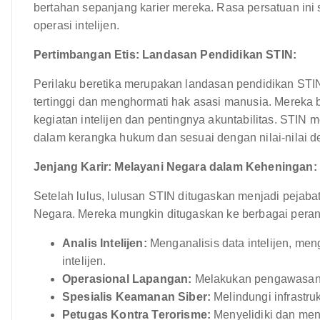
bertahan sepanjang karier mereka. Rasa persatuan ini s
operasi intelijen.
Pertimbangan Etis: Landasan Pendidikan STIN:
Perilaku beretika merupakan landasan pendidikan STIN.
tertinggi dan menghormati hak asasi manusia. Mereka 
kegiatan intelijen dan pentingnya akuntabilitas. STIN
dalam kerangka hukum dan sesuai dengan nilai-nilai d
Jenjang Karir: Melayani Negara dalam Keheningan:
Setelah lulus, lulusan STIN ditugaskan menjadi pejabat
Negara. Mereka mungkin ditugaskan ke berbagai peran 
Analis Intelijen:
Menganalisis data intelijen, men
intelijen.
Operasional Lapangan:
Melakukan pengawasan, 
Spesialis Keamanan Siber:
Melindungi infrastruk
Petugas Kontra Terorisme:
Menyelidiki dan meng