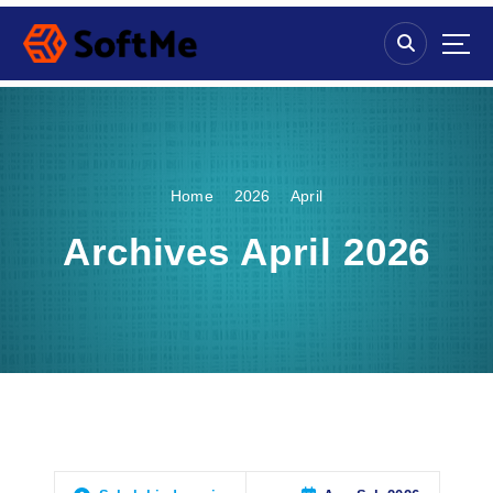
S
k
i
p
t
o
c
o
Home
2026
April
n
t
Archives April 2026
e
n
t