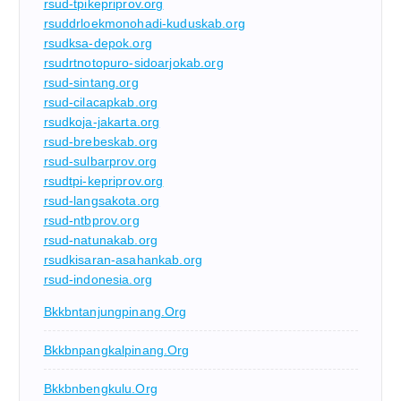
rsud-tpikepriprov.org
rsuddrloekmonohadi-kuduskab.org
rsudksa-depok.org
rsudrtnotopuro-sidoarjokab.org
rsud-sintang.org
rsud-cilacapkab.org
rsudkoja-jakarta.org
rsud-brebeskab.org
rsud-sulbarprov.org
rsudtpi-kepriprov.org
rsud-langsakota.org
rsud-ntbprov.org
rsud-natunakab.org
rsudkisaran-asahankab.org
rsud-indonesia.org
Bkkbntanjungpinang.org
Bkkbnpangkalpinang.org
Bkkbnbengkulu.org