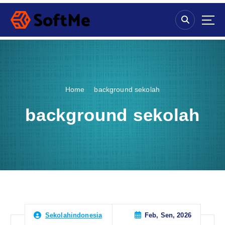
S
k
i
p
t
o
c
o
Home
background sekolah
n
t
background sekolah
e
n
t
Feb, Sen, 2026
Sekolahindonesia