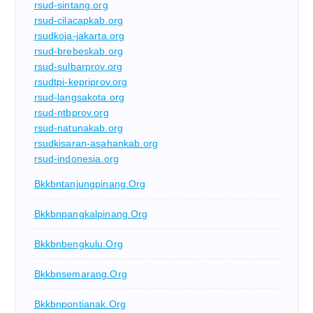
rsud-sintang.org
rsud-cilacapkab.org
rsudkoja-jakarta.org
rsud-brebeskab.org
rsud-sulbarprov.org
rsudtpi-kepriprov.org
rsud-langsakota.org
rsud-ntbprov.org
rsud-natunakab.org
rsudkisaran-asahankab.org
rsud-indonesia.org
Bkkbntanjungpinang.org
Bkkbnpangkalpinang.org
Bkkbnbengkulu.org
Bkkbnsemarang.org
Bkkbnpontianak.org