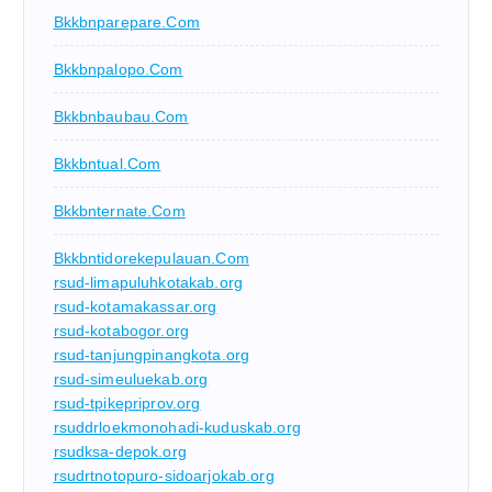
Bkkbnparepare.com
Bkkbnpalopo.com
Bkkbnbaubau.com
Bkkbntual.com
Bkkbnternate.com
Bkkbntidorekepulauan.com
rsud-limapuluhkotakab.org
rsud-kotamakassar.org
rsud-kotabogor.org
rsud-tanjungpinangkota.org
rsud-simeuluekab.org
rsud-tpikepriprov.org
rsuddrloekmonohadi-kuduskab.org
rsudksa-depok.org
rsudrtnotopuro-sidoarjokab.org