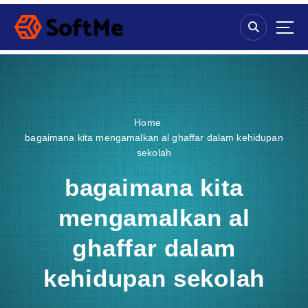
S
k
i
p
t
o
c
o
Home
n
bagaimana kita mengamalkan al ghaffar dalam kehidupan
t
sekolah
e
n
bagaimana kita
t
mengamalkan al
ghaffar dalam
kehidupan sekolah