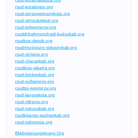
rsud-kotabogor.org
rsud-tanjungpinangkota.org
rsud-simeuluekab.org
rsud-tpikepriprov.org
rsuddrloekmonohadi-kuduskab.org
rsudksa-depok.org
rsudrtnotopuro-sidoarjokab.org
rsud-sintang.org
rsud-cilacapkab.org
rsudkoja-jakarta.org
rsud-brebeskab.org
rsud-sulbarprov.org
rsudtpi-kepriprov.org
rsud-langsakota.org
rsud-ntbprov.org
rsud-natunakab.org
rsudkisaran-asahankab.org
rsud-indonesia.org
Bkkbntanjungpinang.org