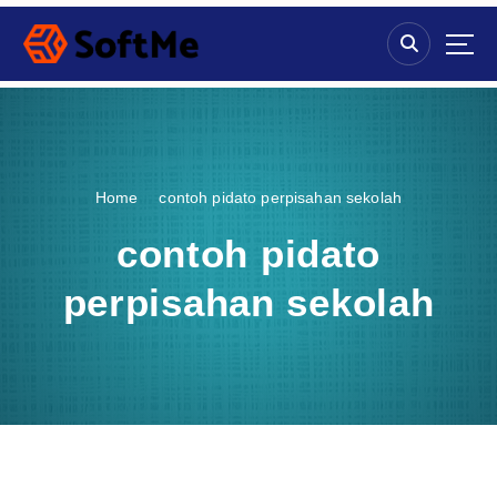
S
k
i
p
t
o
c
o
Home
contoh pidato perpisahan sekolah
n
t
contoh pidato
e
n
perpisahan sekolah
t