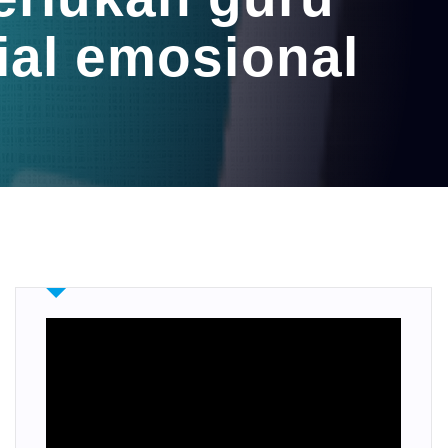
ial emosional