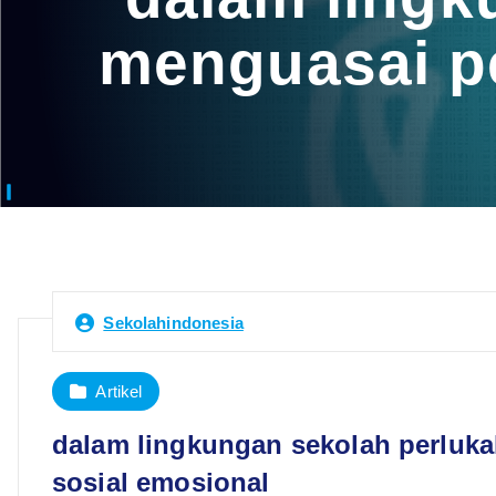
menguasai pe
Sekolahindonesia
Artikel
dalam lingkungan sekolah perluk
sosial emosional