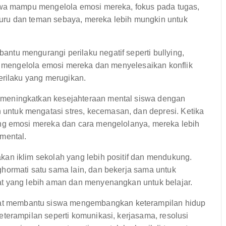
swa mampu mengelola emosi mereka, fokus pada tugas,
ru dan teman sebaya, mereka lebih mungkin untuk
tu mengurangi perilaku negatif seperti bullying,
uk mengelola emosi mereka dan menyelesaikan konflik
erilaku yang merugikan.
meningkatkan kesejahteraan mental siswa dengan
tuk mengatasi stres, kecemasan, dan depresi. Ketika
ng emosi mereka dan cara mengelolanya, mereka lebih
mental.
an iklim sekolah yang lebih positif dan mendukung.
hormati satu sama lain, dan bekerja sama untuk
t yang lebih aman dan menyenangkan untuk belajar.
t membantu siswa mengembangkan keterampilan hidup
terampilan seperti komunikasi, kerjasama, resolusi