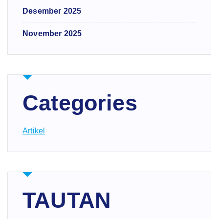
Desember 2025
November 2025
Categories
Artikel
TAUTAN