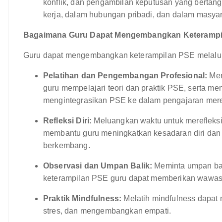
konflik, dan pengambilan keputusan yang bertang
kerja, dalam hubungan pribadi, dan dalam masyar
Bagaimana Guru Dapat Mengembangkan Keterampi
Guru dapat mengembangkan keterampilan PSE melalui 
Pelatihan dan Pengembangan Profesional:
Men
guru mempelajari teori dan praktik PSE, serta 
mengintegrasikan PSE ke dalam pengajaran mer
Refleksi Diri:
Meluangkan waktu untuk merefleksik
membantu guru meningkatkan kesadaran diri dan 
berkembang.
Observasi dan Umpan Balik:
Meminta umpan bali
keterampilan PSE guru dapat memberikan wawasa
Praktik Mindfulness:
Melatih mindfulness dapat
stres, dan mengembangkan empati.