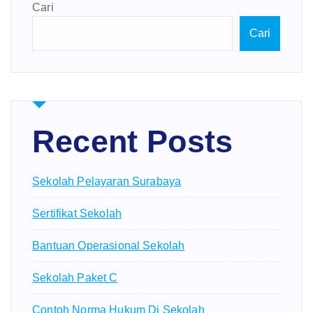
Cari
Cari
Recent Posts
Sekolah Pelayaran Surabaya
Sertifikat Sekolah
Bantuan Operasional Sekolah
Sekolah Paket C
Contoh Norma Hukum Di Sekolah