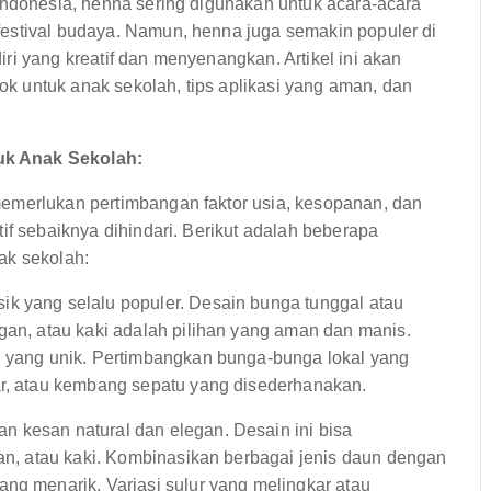
Indonesia, henna sering digunakan untuk acara-acara
estival budaya. Namun, henna juga semakin populer di
ri yang kreatif dan menyenangkan. Artikel ini akan
 untuk anak sekolah, tips aplikasi yang aman, dan
uk Anak Sekolah:
emerlukan pertimbangan faktor usia, kesopanan, dan
if sebaiknya dihindari. Berikut adalah beberapa
ak sekolah:
ik yang selalu populer. Desain bunga tunggal atau
gan, atau kaki adalah pilihan yang aman dan manis.
n yang unik. Pertimbangkan bunga-bunga lokal yang
ar, atau kembang sepatu yang disederhanakan.
 kesan natural dan elegan. Desain ini bisa
gan, atau kaki. Kombinasikan berbagai jenis daun dengan
ng menarik. Variasi sulur yang melingkar atau