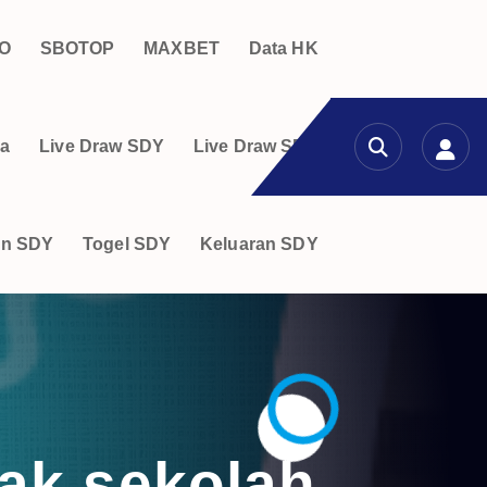
O
SBOTOP
MAXBET
Data HK
la
Live Draw SDY
Live Draw SDY
an SDY
Togel SDY
Keluaran SDY
ak sekolah