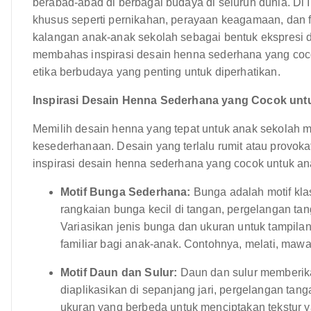
berabad-abad di berbagai budaya di seluruh dunia. Di 
khusus seperti pernikahan, perayaan keagamaan, dan f
kalangan anak-anak sekolah sebagai bentuk ekspresi di
membahas inspirasi desain henna sederhana yang cocok
etika berbudaya yang penting untuk diperhatikan.
Inspirasi Desain Henna Sederhana yang Cocok unt
Memilih desain henna yang tepat untuk anak sekolah m
kesederhanaan. Desain yang terlalu rumit atau provokat
inspirasi desain henna sederhana yang cocok untuk an
Motif Bunga Sederhana:
Bunga adalah motif klas
rangkaian bunga kecil di tangan, pergelangan tan
Variasikan jenis bunga dan ukuran untuk tampila
familiar bagi anak-anak. Contohnya, melati, maw
Motif Daun dan Sulur:
Daun dan sulur memberikan
diaplikasikan di sepanjang jari, pergelangan tan
ukuran yang berbeda untuk menciptakan tekstur ya