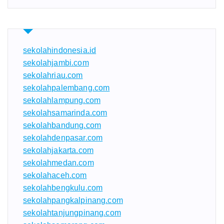
sekolahindonesia.id
sekolahjambi.com
sekolahriau.com
sekolahpalembang.com
sekolahlampung.com
sekolahsamarinda.com
sekolahbandung.com
sekolahdenpasar.com
sekolahjakarta.com
sekolahmedan.com
sekolahaceh.com
sekolahbengkulu.com
sekolahpangkalpinang.com
sekolahtanjungpinang.com