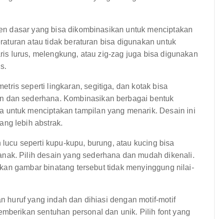
men dasar yang bisa dikombinasikan untuk menciptakan
eraturan atau tidak beraturan bisa digunakan untuk
aris lurus, melengkung, atau zig-zag juga bisa digunakan
s.
tris seperti lingkaran, segitiga, dan kotak bisa
n dan sederhana. Kombinasikan berbagai bentuk
 untuk menciptakan tampilan yang menarik. Desain ini
ng lebih abstrak.
 lucu seperti kupu-kupu, burung, atau kucing bisa
nak. Pilih desain yang sederhana dan mudah dikenali.
tikan gambar binatang tersebut tidak menyinggung nilai-
an huruf yang indah dan dihiasi dengan motif-motif
mberikan sentuhan personal dan unik. Pilih font yang