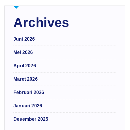
Archives
Juni 2026
Mei 2026
April 2026
Maret 2026
Februari 2026
Januari 2026
Desember 2025