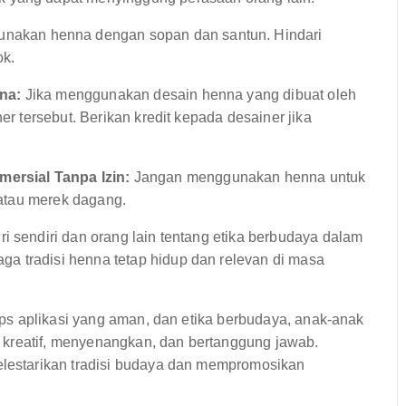
nakan henna dengan sopan dan santun. Hindari
ok.
na:
Jika menggunakan desain henna yang dibuat oleh
er tersebut. Berikan kredit kepada desainer jika
rsial Tanpa Izin:
Jangan menggunakan henna untuk
a atau merek dagang.
ri sendiri dan orang lain tentang etika berbudaya dalam
a tradisi henna tetap hidup dan relevan di masa
ps aplikasi yang aman, dan etika berbudaya, anak-anak
 kreatif, menyenangkan, dan bertanggung jawab.
estarikan tradisi budaya dan mempromosikan