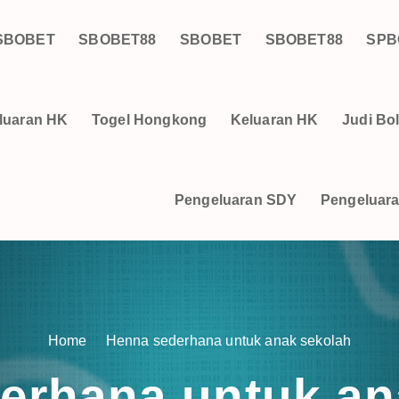
SBOBET
SBOBET88
SBOBET
SBOBET88
SPB
luaran HK
Togel Hongkong
Keluaran HK
Judi Bo
Pengeluaran SDY
Pengeluar
Home
Henna sederhana untuk anak sekolah
erhana untuk an