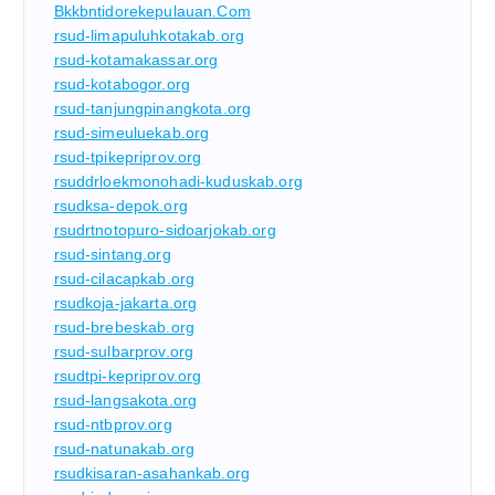
Bkkbntidorekepulauan.com
rsud-limapuluhkotakab.org
rsud-kotamakassar.org
rsud-kotabogor.org
rsud-tanjungpinangkota.org
rsud-simeuluekab.org
rsud-tpikepriprov.org
rsuddrloekmonohadi-kuduskab.org
rsudksa-depok.org
rsudrtnotopuro-sidoarjokab.org
rsud-sintang.org
rsud-cilacapkab.org
rsudkoja-jakarta.org
rsud-brebeskab.org
rsud-sulbarprov.org
rsudtpi-kepriprov.org
rsud-langsakota.org
rsud-ntbprov.org
rsud-natunakab.org
rsudkisaran-asahankab.org