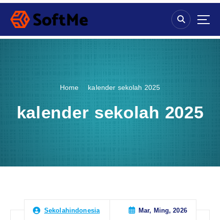
S
k
i
p
t
o
c
o
Home
kalender sekolah 2025
n
t
kalender sekolah 2025
e
n
t
Mar, Ming, 2026
Sekolahindonesia