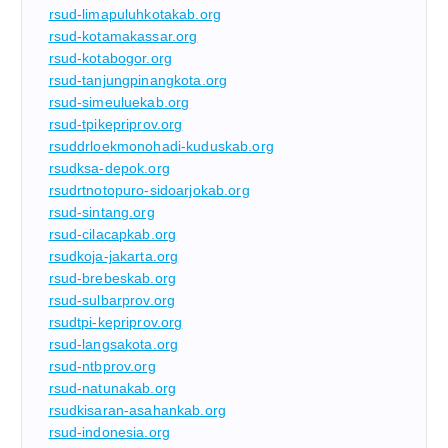
rsud-limapuluhkotakab.org
rsud-kotamakassar.org
rsud-kotabogor.org
rsud-tanjungpinangkota.org
rsud-simeuluekab.org
rsud-tpikepriprov.org
rsuddrloekmonohadi-kuduskab.org
rsudksa-depok.org
rsudrtnotopuro-sidoarjokab.org
rsud-sintang.org
rsud-cilacapkab.org
rsudkoja-jakarta.org
rsud-brebeskab.org
rsud-sulbarprov.org
rsudtpi-kepriprov.org
rsud-langsakota.org
rsud-ntbprov.org
rsud-natunakab.org
rsudkisaran-asahankab.org
rsud-indonesia.org