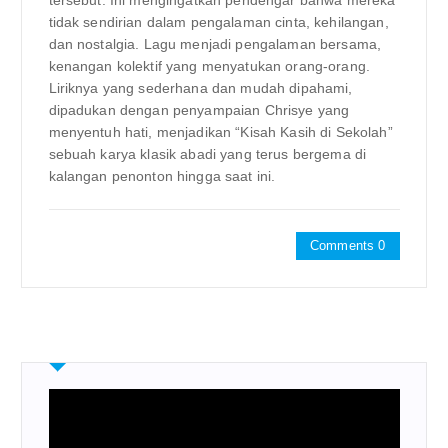
tersebut. Ini mengingatkan pendengar bahwa mereka
tidak sendirian dalam pengalaman cinta, kehilangan,
dan nostalgia. Lagu menjadi pengalaman bersama,
kenangan kolektif yang menyatukan orang-orang.
Liriknya yang sederhana dan mudah dipahami,
dipadukan dengan penyampaian Chrisye yang
menyentuh hati, menjadikan “Kisah Kasih di Sekolah”
sebuah karya klasik abadi yang terus bergema di
kalangan penonton hingga saat ini.
Comments 0