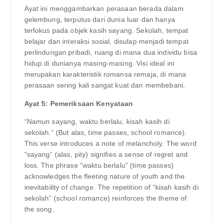
Ayat ini menggambarkan perasaan berada dalam
gelembung, terputus dari dunia luar dan hanya
terfokus pada objek kasih sayang. Sekolah, tempat
belajar dan interaksi sosial, disulap menjadi tempat
perlindungan pribadi, ruang di mana dua individu bisa
hidup di dunianya masing-masing. Visi ideal ini
merupakan karakteristik romansa remaja, di mana
perasaan sering kali sangat kuat dan membebani.
Ayat 5: Pemeriksaan Kenyataan
“Namun sayang, waktu berlalu, kisah kasih di
sekolah.” (But alas, time passes, school romance).
This verse introduces a note of melancholy. The word
“sayang” (alas, pity) signifies a sense of regret and
loss. The phrase “waktu berlalu” (time passes)
acknowledges the fleeting nature of youth and the
inevitability of change. The repetition of “kisah kasih di
sekolah” (school romance) reinforces the theme of
the song.