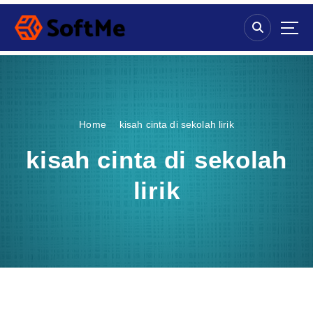
S
k
i
p
t
o
c
o
Home
kisah cinta di sekolah lirik
n
t
kisah cinta di sekolah
e
n
lirik
t