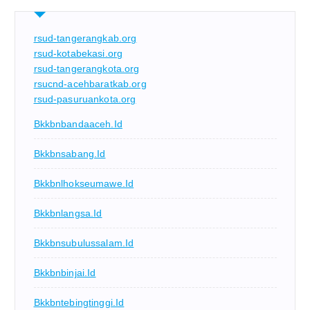
rsud-tangerangkab.org
rsud-kotabekasi.org
rsud-tangerangkota.org
rsucnd-acehbaratkab.org
rsud-pasuruankota.org
Bkkbnbandaaceh.id
Bkkbnsabang.id
Bkkbnlhokseumawe.id
Bkkbnlangsa.id
Bkkbnsubulussalam.id
Bkkbnbinjai.id
Bkkbntebingtinggi.id