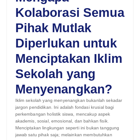
Kolaborasi Semua
Pihak Mutlak
Diperlukan untuk
Menciptakan Iklim
Sekolah yang
Menyenangkan?
Iklim sekolah yang menyenangkan bukanlah sekadar
jargon pendidikan. Ini adalah fondasi krusial bagi
perkembangan holistik siswa, mencakup aspek
akademis, sosial, emosional, dan bahkan fisik.
Menciptakan lingkungan seperti ini bukan tanggung
jawab satu pihak saja; melainkan membutuhkan