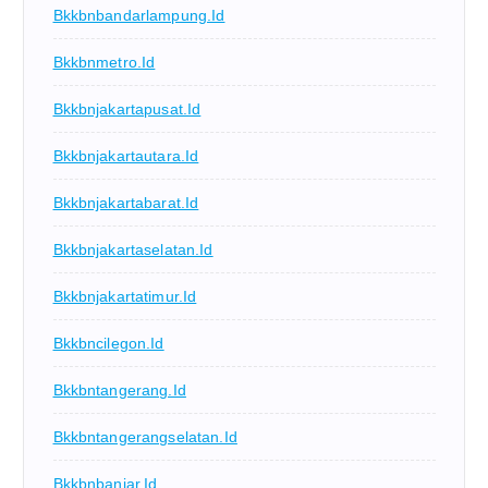
Bkkbnbandarlampung.id
Bkkbnmetro.id
Bkkbnjakartapusat.id
Bkkbnjakartautara.id
Bkkbnjakartabarat.id
Bkkbnjakartaselatan.id
Bkkbnjakartatimur.id
Bkkbncilegon.id
Bkkbntangerang.id
Bkkbntangerangselatan.id
Bkkbnbanjar.id