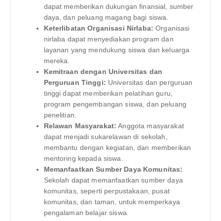
dapat memberikan dukungan finansial, sumber
daya, dan peluang magang bagi siswa.
Keterlibatan Organisasi Nirlaba:
Organisasi
nirlaba dapat menyediakan program dan
layanan yang mendukung siswa dan keluarga
mereka.
Kemitraan dengan Universitas dan
Perguruan Tinggi:
Universitas dan perguruan
tinggi dapat memberikan pelatihan guru,
program pengembangan siswa, dan peluang
penelitian.
Relawan Masyarakat:
Anggota masyarakat
dapat menjadi sukarelawan di sekolah,
membantu dengan kegiatan, dan memberikan
mentoring kepada siswa.
Memanfaatkan Sumber Daya Komunitas:
Sekolah dapat memanfaatkan sumber daya
komunitas, seperti perpustakaan, pusat
komunitas, dan taman, untuk memperkaya
pengalaman belajar siswa.