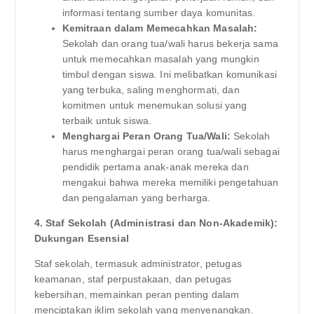
informasi tentang sumber daya komunitas.
Kemitraan dalam Memecahkan Masalah:
Sekolah dan orang tua/wali harus bekerja sama
untuk memecahkan masalah yang mungkin
timbul dengan siswa. Ini melibatkan komunikasi
yang terbuka, saling menghormati, dan
komitmen untuk menemukan solusi yang
terbaik untuk siswa.
Menghargai Peran Orang Tua/Wali:
Sekolah
harus menghargai peran orang tua/wali sebagai
pendidik pertama anak-anak mereka dan
mengakui bahwa mereka memiliki pengetahuan
dan pengalaman yang berharga.
4. Staf Sekolah (Administrasi dan Non-Akademik):
Dukungan Esensial
Staf sekolah, termasuk administrator, petugas
keamanan, staf perpustakaan, dan petugas
kebersihan, memainkan peran penting dalam
menciptakan iklim sekolah yang menyenangkan.