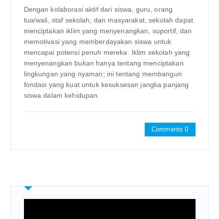
Dengan kolaborasi aktif dari siswa, guru, orang
tua/wali, staf sekolah, dan masyarakat, sekolah dapat
menciptakan iklim yang menyenangkan, suportif, dan
memotivasi yang memberdayakan siswa untuk
mencapai potensi penuh mereka. Iklim sekolah yang
menyenangkan bukan hanya tentang menciptakan
lingkungan yang nyaman; ini tentang membangun
fondasi yang kuat untuk kesuksesan jangka panjang
siswa dalam kehidupan.
Comments 0