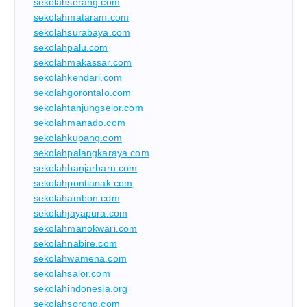
sekolahserang.com
sekolahmataram.com
sekolahsurabaya.com
sekolahpalu.com
sekolahmakassar.com
sekolahkendari.com
sekolahgorontalo.com
sekolahtanjungselor.com
sekolahmanado.com
sekolahkupang.com
sekolahpalangkaraya.com
sekolahbanjarbaru.com
sekolahpontianak.com
sekolahambon.com
sekolahjayapura.com
sekolahmanokwari.com
sekolahnabire.com
sekolahwamena.com
sekolahsalor.com
sekolahindonesia.org
sekolahsorong.com