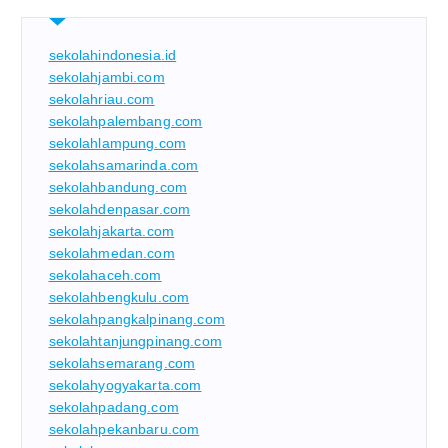
sekolahindonesia.id
sekolahjambi.com
sekolahriau.com
sekolahpalembang.com
sekolahlampung.com
sekolahsamarinda.com
sekolahbandung.com
sekolahdenpasar.com
sekolahjakarta.com
sekolahmedan.com
sekolahaceh.com
sekolahbengkulu.com
sekolahpangkalpinang.com
sekolahtanjungpinang.com
sekolahsemarang.com
sekolahyogyakarta.com
sekolahpadang.com
sekolahpekanbaru.com