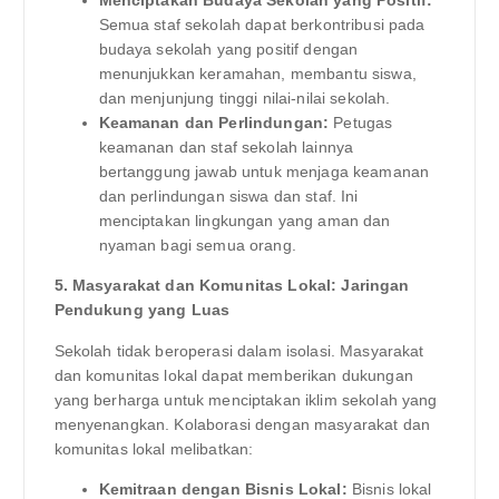
Menciptakan Budaya Sekolah yang Positif:
Semua staf sekolah dapat berkontribusi pada
budaya sekolah yang positif dengan
menunjukkan keramahan, membantu siswa,
dan menjunjung tinggi nilai-nilai sekolah.
Keamanan dan Perlindungan:
Petugas
keamanan dan staf sekolah lainnya
bertanggung jawab untuk menjaga keamanan
dan perlindungan siswa dan staf. Ini
menciptakan lingkungan yang aman dan
nyaman bagi semua orang.
5. Masyarakat dan Komunitas Lokal: Jaringan
Pendukung yang Luas
Sekolah tidak beroperasi dalam isolasi. Masyarakat
dan komunitas lokal dapat memberikan dukungan
yang berharga untuk menciptakan iklim sekolah yang
menyenangkan. Kolaborasi dengan masyarakat dan
komunitas lokal melibatkan:
Kemitraan dengan Bisnis Lokal:
Bisnis lokal