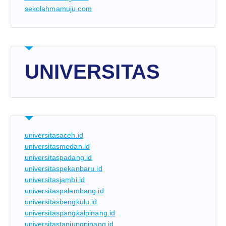
sekolahmamuju.com
UNIVERSITAS
universitasaceh.id
universitasmedan.id
universitaspadang.id
universitaspekanbaru.id
universitasjambi.id
universitaspalembang.id
universitasbengkulu.id
universitaspangkalpinang.id
universitastanjungpinang.id