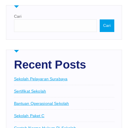
Cari
Cari
Recent Posts
Sekolah Pelayaran Surabaya
Sertifikat Sekolah
Bantuan Operasional Sekolah
Sekolah Paket C
Contoh Norma Hukum Di Sekolah