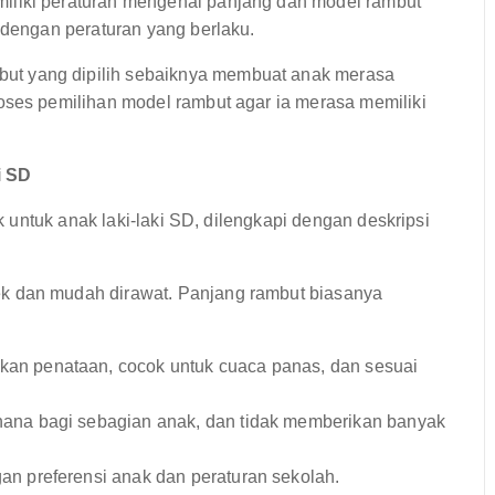
iliki peraturan mengenai panjang dan model rambut
 dengan peraturan yang berlaku.
ut yang dipilih sebaiknya membuat anak merasa
oses pemilihan model rambut agar ia merasa memiliki
i SD
untuk anak laki-laki SD, dilengkapi dengan deskripsi
k dan mudah dirawat. Panjang rambut biasanya
ukan penataan, cocok untuk cuaca panas, dan sesuai
erhana bagi sebagian anak, dan tidak memberikan banyak
an preferensi anak dan peraturan sekolah.