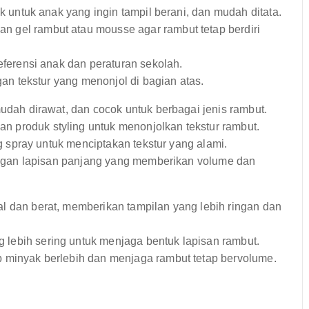
ok untuk anak yang ingin tampil berani, dan mudah ditata.
gel rambut atau mousse agar rambut tetap berdiri
ferensi anak dan peraturan sekolah.
n tekstur yang menonjol di bagian atas.
mudah dirawat, dan cocok untuk berbagai jenis rambut.
produk styling untuk menonjolkan tekstur rambut.
g spray untuk menciptakan tekstur yang alami.
gan lapisan panjang yang memberikan volume dan
l dan berat, memberikan tampilan yang lebih ringan dan
ebih sering untuk menjaga bentuk lapisan rambut.
minyak berlebih dan menjaga rambut tetap bervolume.