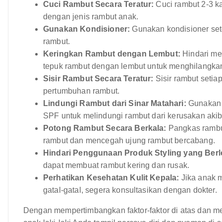
Cuci Rambut Secara Teratur:
Cuci rambut 2-3 k
dengan jenis rambut anak.
Gunakan Kondisioner:
Gunakan kondisioner se
rambut.
Keringkan Rambut dengan Lembut:
Hindari me
tepuk rambut dengan lembut untuk menghilangkan 
Sisir Rambut Secara Teratur:
Sisir rambut seti
pertumbuhan rambut.
Lindungi Rambut dari Sinar Matahari:
Gunakan 
SPF untuk melindungi rambut dari kerusakan akiba
Potong Rambut Secara Berkala:
Pangkas rambut
rambut dan mencegah ujung rambut bercabang.
Hindari Penggunaan Produk Styling yang Berl
dapat membuat rambut kering dan rusak.
Perhatikan Kesehatan Kulit Kepala:
Jika anak m
gatal-gatal, segera konsultasikan dengan dokter.
Dengan mempertimbangkan faktor-faktor di atas dan m