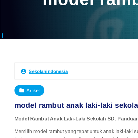
Sekolahindonesia
Artikel
model rambut anak laki-laki sekol
Model Rambut Anak Laki-Laki Sekolah SD: Panduan
Memilih model rambut yang tepat untuk anak laki-laki s