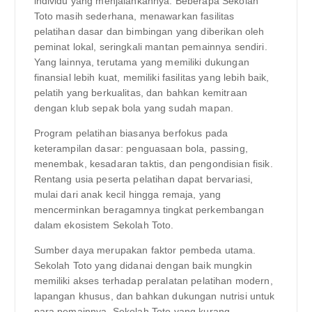
individu yang menjalankannya. Beberapa Sekolah
Toto masih sederhana, menawarkan fasilitas
pelatihan dasar dan bimbingan yang diberikan oleh
peminat lokal, seringkali mantan pemainnya sendiri.
Yang lainnya, terutama yang memiliki dukungan
finansial lebih kuat, memiliki fasilitas yang lebih baik,
pelatih yang berkualitas, dan bahkan kemitraan
dengan klub sepak bola yang sudah mapan.
Program pelatihan biasanya berfokus pada
keterampilan dasar: penguasaan bola, passing,
menembak, kesadaran taktis, dan pengondisian fisik.
Rentang usia peserta pelatihan dapat bervariasi,
mulai dari anak kecil hingga remaja, yang
mencerminkan beragamnya tingkat perkembangan
dalam ekosistem Sekolah Toto.
Sumber daya merupakan faktor pembeda utama.
Sekolah Toto yang didanai dengan baik mungkin
memiliki akses terhadap peralatan pelatihan modern,
lapangan khusus, dan bahkan dukungan nutrisi untuk
para pemainnya. Sekolah Toto yang kurang