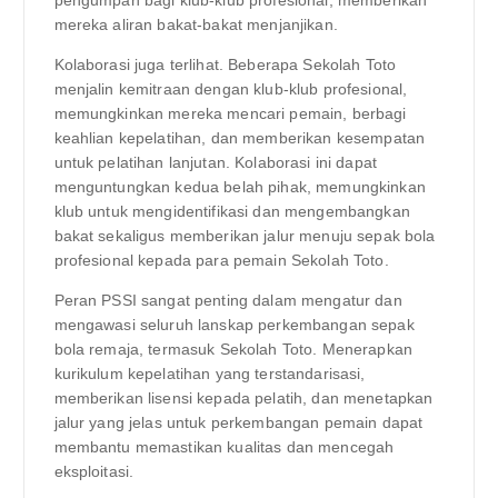
mereka aliran bakat-bakat menjanjikan.
Kolaborasi juga terlihat. Beberapa Sekolah Toto
menjalin kemitraan dengan klub-klub profesional,
memungkinkan mereka mencari pemain, berbagi
keahlian kepelatihan, dan memberikan kesempatan
untuk pelatihan lanjutan. Kolaborasi ini dapat
menguntungkan kedua belah pihak, memungkinkan
klub untuk mengidentifikasi dan mengembangkan
bakat sekaligus memberikan jalur menuju sepak bola
profesional kepada para pemain Sekolah Toto.
Peran PSSI sangat penting dalam mengatur dan
mengawasi seluruh lanskap perkembangan sepak
bola remaja, termasuk Sekolah Toto. Menerapkan
kurikulum kepelatihan yang terstandarisasi,
memberikan lisensi kepada pelatih, dan menetapkan
jalur yang jelas untuk perkembangan pemain dapat
membantu memastikan kualitas dan mencegah
eksploitasi.