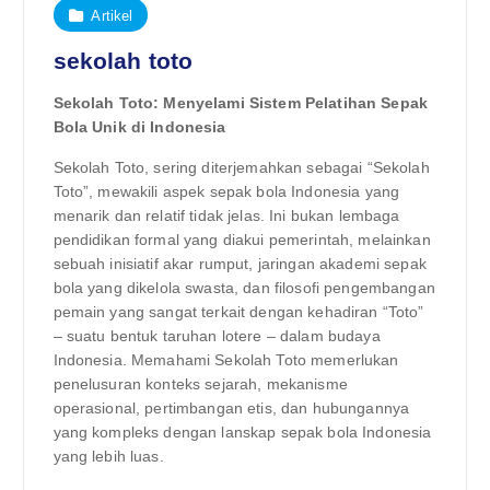
Artikel
sekolah toto
Sekolah Toto: Menyelami Sistem Pelatihan Sepak
Bola Unik di Indonesia
Sekolah Toto, sering diterjemahkan sebagai “Sekolah
Toto”, mewakili aspek sepak bola Indonesia yang
menarik dan relatif tidak jelas. Ini bukan lembaga
pendidikan formal yang diakui pemerintah, melainkan
sebuah inisiatif akar rumput, jaringan akademi sepak
bola yang dikelola swasta, dan filosofi pengembangan
pemain yang sangat terkait dengan kehadiran “Toto”
– suatu bentuk taruhan lotere – dalam budaya
Indonesia. Memahami Sekolah Toto memerlukan
penelusuran konteks sejarah, mekanisme
operasional, pertimbangan etis, dan hubungannya
yang kompleks dengan lanskap sepak bola Indonesia
yang lebih luas.