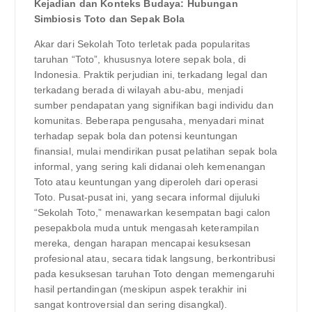
Kejadian dan Konteks Budaya: Hubungan
Simbiosis Toto dan Sepak Bola
Akar dari Sekolah Toto terletak pada popularitas
taruhan “Toto”, khususnya lotere sepak bola, di
Indonesia. Praktik perjudian ini, terkadang legal dan
terkadang berada di wilayah abu-abu, menjadi
sumber pendapatan yang signifikan bagi individu dan
komunitas. Beberapa pengusaha, menyadari minat
terhadap sepak bola dan potensi keuntungan
finansial, mulai mendirikan pusat pelatihan sepak bola
informal, yang sering kali didanai oleh kemenangan
Toto atau keuntungan yang diperoleh dari operasi
Toto. Pusat-pusat ini, yang secara informal dijuluki
“Sekolah Toto,” menawarkan kesempatan bagi calon
pesepakbola muda untuk mengasah keterampilan
mereka, dengan harapan mencapai kesuksesan
profesional atau, secara tidak langsung, berkontribusi
pada kesuksesan taruhan Toto dengan memengaruhi
hasil pertandingan (meskipun aspek terakhir ini
sangat kontroversial dan sering disangkal).