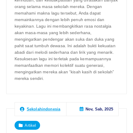
kerinduan, dan ketidakpastian yang dirasakan banyak
orang selama masa sekolah mereka. Dengan
memahami makna lagu tersebut, Anda dapat
memainkannya dengan lebih penuh emosi dan
keyakinan. Lagu ini membangkitkan rasa nostalgia
akan masa-masa yang lebih sederhana,
mengingatkan pendengar akan suka dan duka yang
pahit saat tumbuh dewasa. Ini adalah bukti kekuatan
abadi dari melodi sederhana dan lirik yang menarik.
Kesuksesan lagu ini terletak pada kemampuannya
memanfaatkan memori kolektif suatu generasi,
mengingatkan mereka akan “kisah kasih di sekolah”
mereka sendiri.
Nov, Sab, 2025
Sekolahindonesia
Artikel