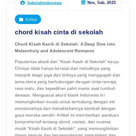
Nov, Sab, 2025
Sekolahindonesia
Artikel
chord kisah cinta di sekolah
Chord Kisah Kasih di Sekolah: A Deep Dive into
Melancholy and Adolescent Romance
Popularitas abadi dari “Kisah Kasih di Sekolah” karya
Chrisye tidak hanya berasal dari melodinya yang
menarik tetapi juga dari liriknya yang menggugah dan
tema-tema yang berhubungan dengan cinta remaja,
rasa malu, dan kepedihan pahit manis saat tumbuh
dewasa. Menguasai akord klasik Indonesia ini
memungkinkan musisi untuk terhubung dengan inti
emosionalnya dan menafsirkannya kembali dengan
gaya mereka sendiri. Artikel ini memberikan panduan
komprehensif tentang akord, variasi, dan nuansa
musik “Kisah Kasih di Sekolah”, yang memungkinkan
gitaris pemula dan berpengalaman memainkan dan