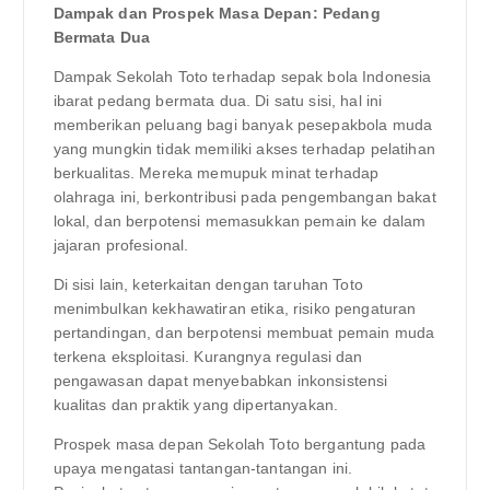
Dampak dan Prospek Masa Depan: Pedang
Bermata Dua
Dampak Sekolah Toto terhadap sepak bola Indonesia
ibarat pedang bermata dua. Di satu sisi, hal ini
memberikan peluang bagi banyak pesepakbola muda
yang mungkin tidak memiliki akses terhadap pelatihan
berkualitas. Mereka memupuk minat terhadap
olahraga ini, berkontribusi pada pengembangan bakat
lokal, dan berpotensi memasukkan pemain ke dalam
jajaran profesional.
Di sisi lain, keterkaitan dengan taruhan Toto
menimbulkan kekhawatiran etika, risiko pengaturan
pertandingan, dan berpotensi membuat pemain muda
terkena eksploitasi. Kurangnya regulasi dan
pengawasan dapat menyebabkan inkonsistensi
kualitas dan praktik yang dipertanyakan.
Prospek masa depan Sekolah Toto bergantung pada
upaya mengatasi tantangan-tantangan ini.