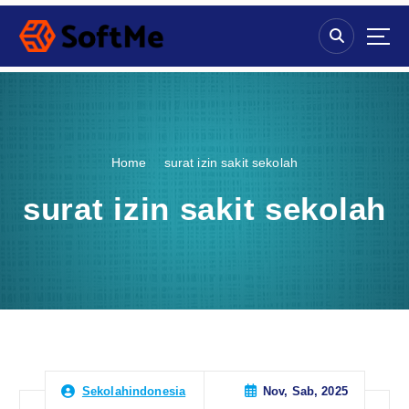
S
k
i
p
t
o
c
o
Home
surat izin sakit sekolah
n
t
surat izin sakit sekolah
e
n
t
Nov, Sab, 2025
Sekolahindonesia