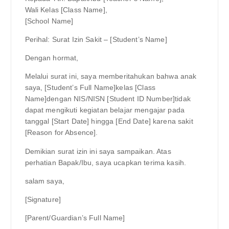
Wali Kelas [Class Name],
[School Name]
Perihal: Surat Izin Sakit – [Student’s Name]
Dengan hormat,
Melalui surat ini, saya memberitahukan bahwa anak
saya, [Student’s Full Name]kelas [Class
Name]dengan NIS/NISN [Student ID Number]tidak
dapat mengikuti kegiatan belajar mengajar pada
tanggal [Start Date] hingga [End Date] karena sakit
[Reason for Absence].
Demikian surat izin ini saya sampaikan. Atas
perhatian Bapak/Ibu, saya ucapkan terima kasih.
salam saya,
[Signature]
[Parent/Guardian’s Full Name]