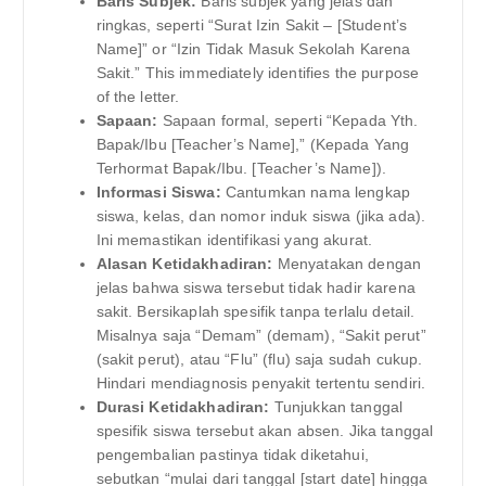
Baris Subjek:
Baris subjek yang jelas dan
ringkas, seperti “Surat Izin Sakit – [Student’s
Name]” or “Izin Tidak Masuk Sekolah Karena
Sakit.” This immediately identifies the purpose
of the letter.
Sapaan:
Sapaan formal, seperti “Kepada Yth.
Bapak/Ibu [Teacher’s Name],” (Kepada Yang
Terhormat Bapak/Ibu. [Teacher’s Name]).
Informasi Siswa:
Cantumkan nama lengkap
siswa, kelas, dan nomor induk siswa (jika ada).
Ini memastikan identifikasi yang akurat.
Alasan Ketidakhadiran:
Menyatakan dengan
jelas bahwa siswa tersebut tidak hadir karena
sakit. Bersikaplah spesifik tanpa terlalu detail.
Misalnya saja “Demam” (demam), “Sakit perut”
(sakit perut), atau “Flu” (flu) saja sudah cukup.
Hindari mendiagnosis penyakit tertentu sendiri.
Durasi Ketidakhadiran:
Tunjukkan tanggal
spesifik siswa tersebut akan absen. Jika tanggal
pengembalian pastinya tidak diketahui,
sebutkan “mulai dari tanggal [start date] hingga