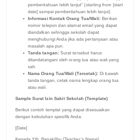
pemberitahuan lebih lanjut” (starting from [start
date] sampai pemberitahuan lebih lanjut).
Informasi Kontak Orang Tua/Wali:
Berikan
nomor telepon dan alamat email yang dapat
diandalkan sehingga sekolah dapat
menghubungi Anda jika ada pertanyaan atau
masalah apa pun.
Tanda tangan:
Surat tersebut harus
ditandatangani oleh orang tua atau wali yang
sah.
Nama Orang Tua/Wali (Tercetak):
Di bawah
tanda tangan, cetak nama lengkap orang tua
atau wali.
Sample Surat Izin Sakit Sekolah (Template)
Berikut contoh templat yang dapat disesuaikan
dengan kebutuhan spesifik Anda:
[Date]
Kepada Yth. Bapak/Ibu [Teacher’s Name],