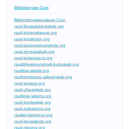
Bkkbnternate.com
Bkkbntidorekepulauan.com
rsud-limapuluhkotakab.org
rsud-kotamakassar.org
rsud-kotabogor.org
rsud-tanjungpinangkota.org
rsud-simeuluekab.org
rsud-tpikepriprov.org
rsuddrloekmonohadi-kuduskab.org
rsudksa-depok.org
rsudrtnotopuro-sidoarjokab.org
rsud-sintang.org
rsud-cilacapkab.org
rsudkoja-jakarta.org
rsud-brebeskab.org
rsud-sulbarprov.org
rsudtpi-kepriprov.org
rsud-langsakota.org
rsud-ntbprov.org