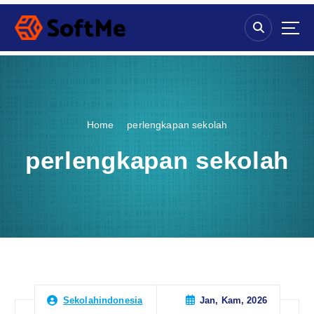
S
k
i
p
t
o
c
o
Home
perlengkapan sekolah
n
t
perlengkapan sekolah
e
n
t
Jan, Kam, 2026
Sekolahindonesia