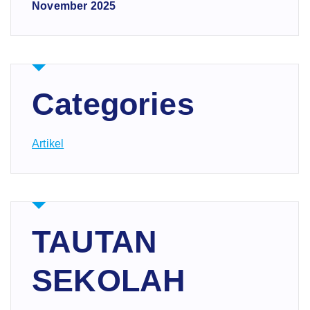
November 2025
Categories
Artikel
TAUTAN
SEKOLAH