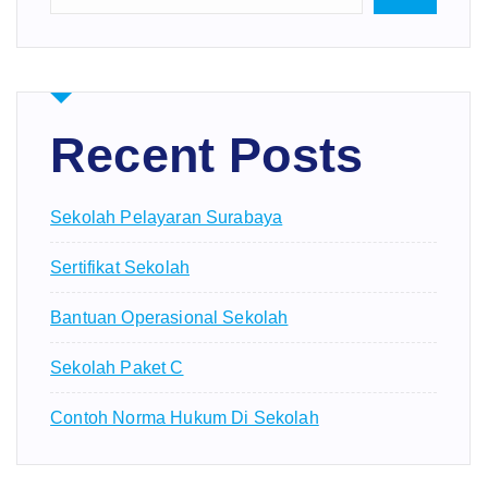
Recent Posts
Sekolah Pelayaran Surabaya
Sertifikat Sekolah
Bantuan Operasional Sekolah
Sekolah Paket C
Contoh Norma Hukum Di Sekolah