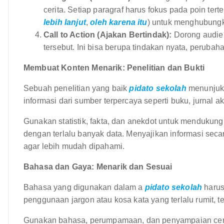
cerita. Setiap paragraf harus fokus pada poin tert
lebih lanjut
,
oleh karena itu
) untuk menghubungk
Call to Action (Ajakan Bertindak):
Dorong audie
tersebut. Ini bisa berupa tindakan nyata, perubaha
Membuat Konten Menarik: Penelitian dan Bukti
Sebuah penelitian yang baik
pidato sekolah
menunjukk
informasi dari sumber terpercaya seperti buku, jurnal
Gunakan statistik, fakta, dan anekdot untuk mendukun
dengan terlalu banyak data. Menyajikan informasi seca
agar lebih mudah dipahami.
Bahasa dan Gaya: Menarik dan Sesuai
Bahasa yang digunakan dalam a
pidato sekolah
harus
penggunaan jargon atau kosa kata yang terlalu rumit, 
Gunakan bahasa, perumpamaan, dan penyampaian cerita