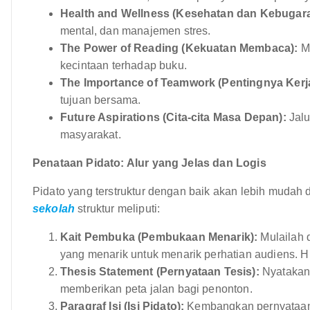
Health and Wellness (Kesehatan dan Kebugara
mental, dan manajemen stres.
The Power of Reading (Kekuatan Membaca):
Ma
kecintaan terhadap buku.
The Importance of Teamwork (Pentingnya Kerj
tujuan bersama.
Future Aspirations (Cita-cita Masa Depan):
Jalu
masyarakat.
Penataan Pidato: Alur yang Jelas dan Logis
Pidato yang terstruktur dengan baik akan lebih mudah d
sekolah
struktur meliputi:
Kait Pembuka (Pembukaan Menarik):
Mulailah 
yang menarik untuk menarik perhatian audiens. 
Thesis Statement (Pernyataan Tesis):
Nyatakan 
memberikan peta jalan bagi penonton.
Paragraf Isi (Isi Pidato):
Kembangkan pernyataan 