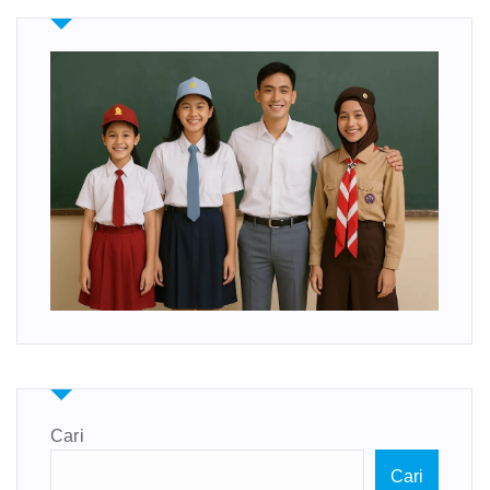
Cari
Cari