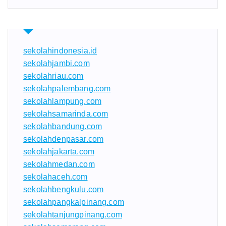
sekolahindonesia.id
sekolahjambi.com
sekolahriau.com
sekolahpalembang.com
sekolahlampung.com
sekolahsamarinda.com
sekolahbandung.com
sekolahdenpasar.com
sekolahjakarta.com
sekolahmedan.com
sekolahaceh.com
sekolahbengkulu.com
sekolahpangkalpinang.com
sekolahtanjungpinang.com