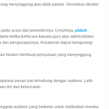
yang menyinggung atau tidak pantas. Variasikan struktur
ung pada acara dan penontonnya. Umumnya,
pidato
ama ketika berbicara kepada guru atau administrator.
sa dan pengucapannya. Kesalahan dapat mengurangi
dan hindari membuat pernyataan yang menyinggung
mpaikan pesan dan terhubung dengan audiens. Latih
n diri dan kelancaran.
nggota audiens yang berbeda untuk melibatkan mereka