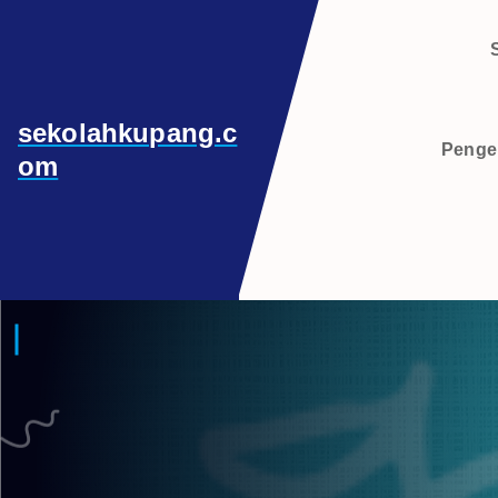
S
k
i
p
t
sekolahkupang.c
Penge
o
om
c
o
n
t
e
n
t