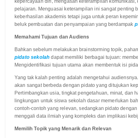
kepercayaan diri, mengasah keterampilan komunikas
pelajaran. Menguasai keterampilan ini sangat penting b
keberhasilan akademis tetapi juga untuk peran kepemi
beluk pembuatan dan penyampaian yang berdampak
p
Memahami Tujuan dan Audiens
Bahkan sebelum melakukan brainstorming topik, paha
pidato sekolah
dapat memiliki berbagai tujuan: membe
Mengidentifikasi tujuan utama akan membentuk isi pid
Yang tak kalah penting adalah mengetahui audiensnya.
akan sangat berbeda dengan pidato yang ditujukan ke
Pertimbangkan usia, tingkat pengetahuan, minat, dan 
lingkungan untuk siswa sekolah dasar memerlukan bah
contoh-contoh yang relevan, sedangkan pidato dengan
menggali data ilmiah yang kompleks dan implikasi kebi
Memilih Topik yang Menarik dan Relevan