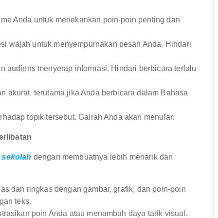
lume Anda untuk menekankan poin-poin penting dan
si wajah untuk menyempurnakan pesan Anda. Hindari
 audiens menyerap informasi. Hindari berbicara terlalu
n akurat, terutama jika Anda berbicara dalam Bahasa
rhadap topik tersebut. Gairah Anda akan menular.
rlibatan
 sekolah
dengan membuatnya lebih menarik dan
as dan ringkas dengan gambar, grafik, dan poin-poin
gan teks.
trasikan poin Anda atau menambah daya tarik visual.