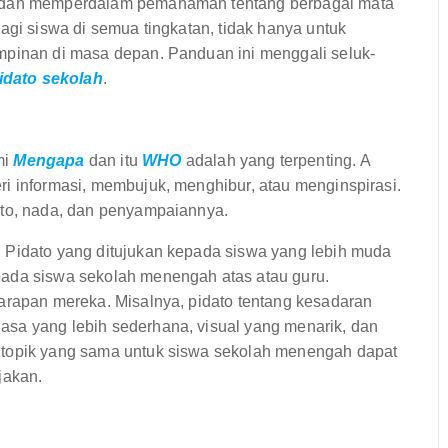
i, dan memperdalam pemahaman tentang berbagai mata
agi siswa di semua tingkatan, tidak hanya untuk
mpinan di masa depan. Panduan ini menggali seluk-
idato sekolah
.
mi
Mengapa
dan itu
WHO
adalah yang terpenting. A
ri informasi, membujuk, menghibur, atau menginspirasi.
ato, nada, dan penyampaiannya.
 Pidato yang ditujukan kepada siswa yang lebih muda
pada siswa sekolah menengah atas atau guru.
harapan mereka. Misalnya, pidato tentang kesadaran
asa yang lebih sederhana, visual yang menarik, dan
 topik yang sama untuk siswa sekolah menengah dapat
jakan.