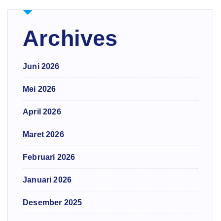
Archives
Juni 2026
Mei 2026
April 2026
Maret 2026
Februari 2026
Januari 2026
Desember 2025