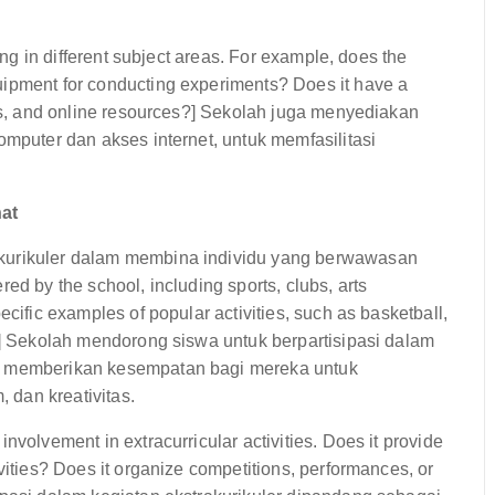
ing in different subject areas. For example, does the
ipment for conducting experiments? Does it have a
als, and online resources?] Sekolah juga menyediakan
omputer dan akses internet, untuk memfasilitasi
at
akurikuler dalam membina individu yang berwawasan
ered by the school, including sports, clubs, arts
cific examples of popular activities, such as basketball,
.] Sekolah mendorong siswa untuk berpartisipasi dalam
a, memberikan kesempatan bagi mereka untuk
dan kreativitas.
volvement in extracurricular activities. Does it provide
vities? Does it organize competitions, performances, or