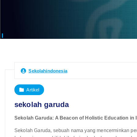
Sekolahindonesia
Artikel
sekolah garuda
Sekolah Garuda: A Beacon of Holistic Education in 
Sekolah Garuda, sebuah nama yang mencerminkan pend