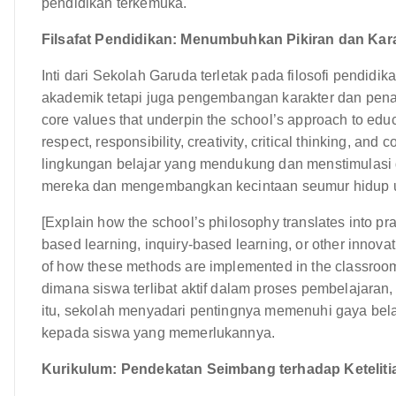
pendidikan terkemuka.
Filsafat Pendidikan: Menumbuhkan Pikiran dan Kar
Inti dari Sekolah Garuda terletak pada filosofi pend
akademik tetapi juga pengembangan karakter dan pena
core values that underpin the school’s approach to educa
respect, responsibility, creativity, critical thinking, a
lingkungan belajar yang mendukung dan menstimulasi 
mereka dan mengembangkan kecintaan seumur hidup un
[Explain how the school’s philosophy translates into pr
based learning, inquiry-based learning, or other innov
of how these methods are implemented in the classroo
dimana siswa terlibat aktif dalam proses pembelajaran
itu, sekolah menyadari pentingnya memenuhi gaya bel
kepada siswa yang memerlukannya.
Kurikulum: Pendekatan Seimbang terhadap Ketelit