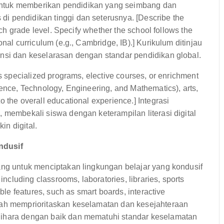
untuk memberikan pendidikan yang seimbang dan
i pendidikan tinggi dan seterusnya. [Describe the
ach grade level. Specify whether the school follows the
nal curriculum (e.g., Cambridge, IB).] Kurikulum ditinjau
ansi dan keselarasan dengan standar pendidikan global.
as specialized programs, elective courses, or enrichment
ience, Technology, Engineering, and Mathematics), arts,
 the overall educational experience.] Integrasi
 membekali siswa dengan keterampilan literasi digital
n digital.
ndusif
ang untuk menciptakan lingkungan belajar yang kondusif
including classrooms, laboratories, libraries, sports
ble features, such as smart boards, interactive
lah memprioritaskan keselamatan dan kesejahteraan
lihara dengan baik dan mematuhi standar keselamatan