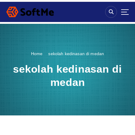
S
k
i
p
t
o
c
o
Home
sekolah kedinasan di medan
n
t
sekolah kedinasan di
e
n
medan
t