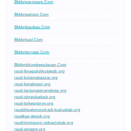
Bkkbnparepare.com
Bkkbnpalopo.com
Bkkbnbaubau.com
Bkkbntual.com
Bkkbnternate.com
Bkkbntidorekepulauan.com
rsud-limapuluhkotakab.org
rsud-kotamakassar.org
rsud-kotabogor.org
rsud-tanjungpinangkota.org
rsud-simeuluekab.org
rsud-tpikepriprov.org
rsuddrloekmonohadi-kuduskab.org
rsudksa-depok.org
rsudrtnotopuro-sidoarjokab.org
rsud-sintang.org