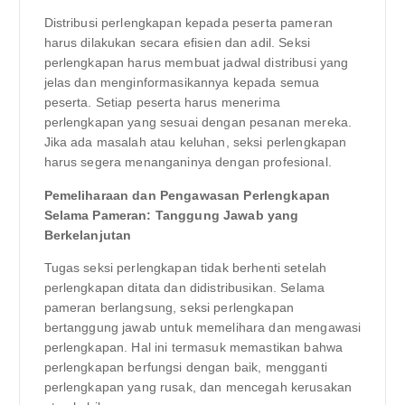
Distribusi perlengkapan kepada peserta pameran
harus dilakukan secara efisien dan adil. Seksi
perlengkapan harus membuat jadwal distribusi yang
jelas dan menginformasikannya kepada semua
peserta. Setiap peserta harus menerima
perlengkapan yang sesuai dengan pesanan mereka.
Jika ada masalah atau keluhan, seksi perlengkapan
harus segera menanganinya dengan profesional.
Pemeliharaan dan Pengawasan Perlengkapan
Selama Pameran: Tanggung Jawab yang
Berkelanjutan
Tugas seksi perlengkapan tidak berhenti setelah
perlengkapan ditata dan didistribusikan. Selama
pameran berlangsung, seksi perlengkapan
bertanggung jawab untuk memelihara dan mengawasi
perlengkapan. Hal ini termasuk memastikan bahwa
perlengkapan berfungsi dengan baik, mengganti
perlengkapan yang rusak, dan mencegah kerusakan