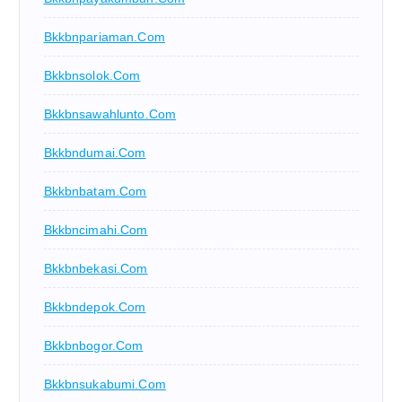
Bkkbnpariaman.com
Bkkbnsolok.com
Bkkbnsawahlunto.com
Bkkbndumai.com
Bkkbnbatam.com
Bkkbncimahi.com
Bkkbnbekasi.com
Bkkbndepok.com
Bkkbnbogor.com
Bkkbnsukabumi.com