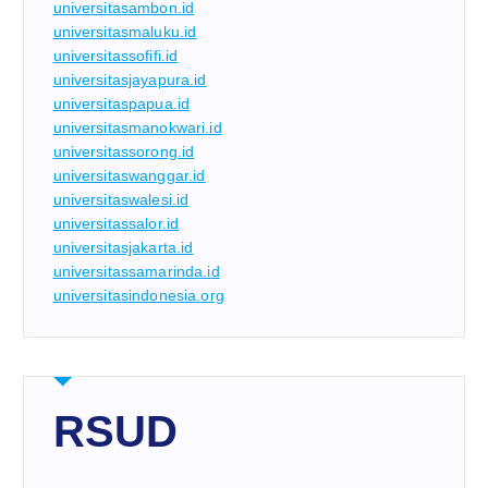
universitasambon.id
universitasmaluku.id
universitassofifi.id
universitasjayapura.id
universitaspapua.id
universitasmanokwari.id
universitassorong.id
universitaswanggar.id
universitaswalesi.id
universitassalor.id
universitasjakarta.id
universitassamarinda.id
universitasindonesia.org
RSUD