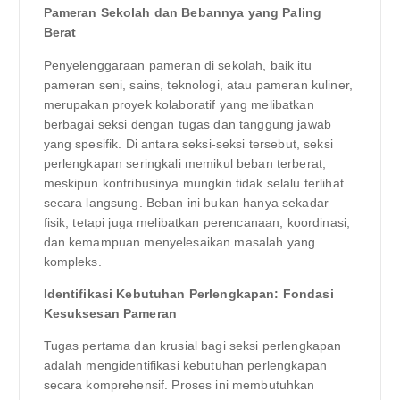
Pameran Sekolah dan Bebannya yang Paling
Berat
Penyelenggaraan pameran di sekolah, baik itu
pameran seni, sains, teknologi, atau pameran kuliner,
merupakan proyek kolaboratif yang melibatkan
berbagai seksi dengan tugas dan tanggung jawab
yang spesifik. Di antara seksi-seksi tersebut, seksi
perlengkapan seringkali memikul beban terberat,
meskipun kontribusinya mungkin tidak selalu terlihat
secara langsung. Beban ini bukan hanya sekadar
fisik, tetapi juga melibatkan perencanaan, koordinasi,
dan kemampuan menyelesaikan masalah yang
kompleks.
Identifikasi Kebutuhan Perlengkapan: Fondasi
Kesuksesan Pameran
Tugas pertama dan krusial bagi seksi perlengkapan
adalah mengidentifikasi kebutuhan perlengkapan
secara komprehensif. Proses ini membutuhkan