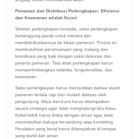
Penataan dan Distribusi Perlengkapan: Efisiensi
dan Keamanan adalah Kunci
Setelah perlengkapan tersedia, seksi perlengkapan
bertanggung jawab untuk menata dan
mendistribusikannya ke lokasi pameran. Proses ini
membutuhkan perencanaan yang matang dan
koordinasi yang baik dengan seksi dekorasi dan
peserta pameran. Tata letak perlengkapan harus
mempertimbangkan estetika, fungsionalitas, dan
keamanan.
Seksi perlengkapan harus memastikan bahwa stand
pameran tertata rapi dan mudah diakses oleh
pengunjung. Meja dan kursi harus ditempatkan
secara strategis agar tidak menghalangi lalu lintas.
Kabel listrik harus ditata dengan aman agar tidak
menimbulkan bahaya tersandung atau korsleting.
Peralatan yang berat harus ditempatkan di tempat
yang stabil dan aman.