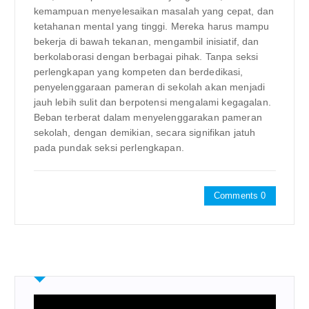
kemampuan menyelesaikan masalah yang cepat, dan
ketahanan mental yang tinggi. Mereka harus mampu
bekerja di bawah tekanan, mengambil inisiatif, dan
berkolaborasi dengan berbagai pihak. Tanpa seksi
perlengkapan yang kompeten dan berdedikasi,
penyelenggaraan pameran di sekolah akan menjadi
jauh lebih sulit dan berpotensi mengalami kegagalan.
Beban terberat dalam menyelenggarakan pameran
sekolah, dengan demikian, secara signifikan jatuh
pada pundak seksi perlengkapan.
Comments 0