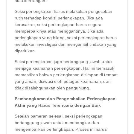
atau kehilangan.
Seksi perlengkapan harus melakukan pengecekan
rutin terhadap kondisi perlengkapan. Jika ada
kerusakan, seksi perlengkapan harus segera
memperbaikinya atau menggantinya. Jika ada
perlengkapan yang hilang, seksi perlengkapan harus
melakukan investigasi dan mengambil tindakan yang
diperlukan.
Seksi perlengkapan juga bertanggung jawab untuk
menjaga keamanan perlengkapan. Hal ini termasuk
memastikan bahwa perlengkapan disimpan di tempat
yang aman, diawasi oleh petugas keamanan, dan
tidak disalahgunakan oleh pengunjung.
Pembongkaran dan Pengembalian Perlengkapan:
Akhir yang Harus Terencana dengan Baik
Setelah pameran selesai, seksi perlengkapan
bertanggung jawab untuk membongkar dan
mengembalikan perlengkapan. Proses ini harus