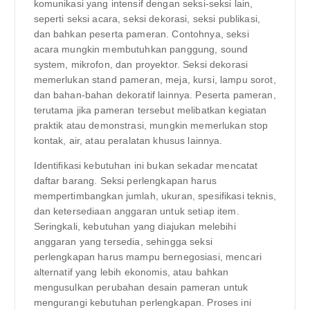
komunikasi yang intensif dengan seksi-seksi lain,
seperti seksi acara, seksi dekorasi, seksi publikasi,
dan bahkan peserta pameran. Contohnya, seksi
acara mungkin membutuhkan panggung, sound
system, mikrofon, dan proyektor. Seksi dekorasi
memerlukan stand pameran, meja, kursi, lampu sorot,
dan bahan-bahan dekoratif lainnya. Peserta pameran,
terutama jika pameran tersebut melibatkan kegiatan
praktik atau demonstrasi, mungkin memerlukan stop
kontak, air, atau peralatan khusus lainnya.
Identifikasi kebutuhan ini bukan sekadar mencatat
daftar barang. Seksi perlengkapan harus
mempertimbangkan jumlah, ukuran, spesifikasi teknis,
dan ketersediaan anggaran untuk setiap item.
Seringkali, kebutuhan yang diajukan melebihi
anggaran yang tersedia, sehingga seksi
perlengkapan harus mampu bernegosiasi, mencari
alternatif yang lebih ekonomis, atau bahkan
mengusulkan perubahan desain pameran untuk
mengurangi kebutuhan perlengkapan. Proses ini