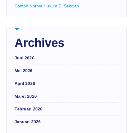
Contoh Norma Hukum Di Sekolah
Archives
Juni 2026
Mei 2026
April 2026
Maret 2026
Februari 2026
Januari 2026