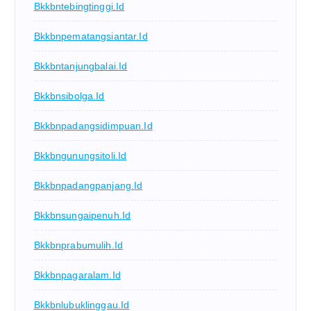
Bkkbntebingtinggi.id
Bkkbnpematangsiantar.id
Bkkbntanjungbalai.id
Bkkbnsibolga.id
Bkkbnpadangsidimpuan.id
Bkkbngunungsitoli.id
Bkkbnpadangpanjang.id
Bkkbnsungaipenuh.id
Bkkbnprabumulih.id
Bkkbnpagaralam.id
Bkkbnlubuklinggau.id