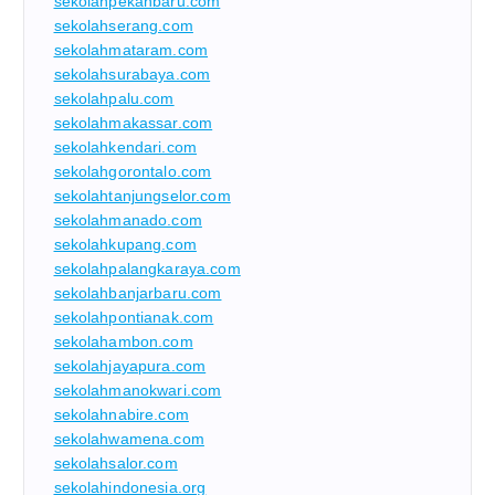
sekolahpekanbaru.com
sekolahserang.com
sekolahmataram.com
sekolahsurabaya.com
sekolahpalu.com
sekolahmakassar.com
sekolahkendari.com
sekolahgorontalo.com
sekolahtanjungselor.com
sekolahmanado.com
sekolahkupang.com
sekolahpalangkaraya.com
sekolahbanjarbaru.com
sekolahpontianak.com
sekolahambon.com
sekolahjayapura.com
sekolahmanokwari.com
sekolahnabire.com
sekolahwamena.com
sekolahsalor.com
sekolahindonesia.org