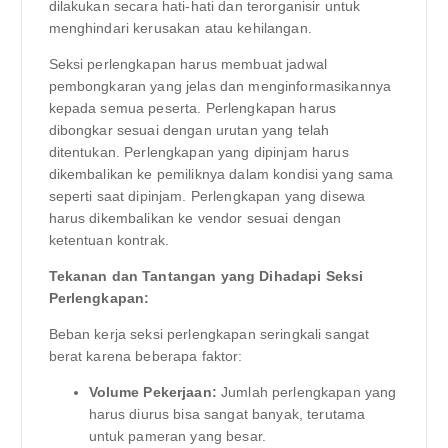
dilakukan secara hati-hati dan terorganisir untuk
menghindari kerusakan atau kehilangan.
Seksi perlengkapan harus membuat jadwal
pembongkaran yang jelas dan menginformasikannya
kepada semua peserta. Perlengkapan harus
dibongkar sesuai dengan urutan yang telah
ditentukan. Perlengkapan yang dipinjam harus
dikembalikan ke pemiliknya dalam kondisi yang sama
seperti saat dipinjam. Perlengkapan yang disewa
harus dikembalikan ke vendor sesuai dengan
ketentuan kontrak.
Tekanan dan Tantangan yang Dihadapi Seksi
Perlengkapan:
Beban kerja seksi perlengkapan seringkali sangat
berat karena beberapa faktor:
Volume Pekerjaan:
Jumlah perlengkapan yang
harus diurus bisa sangat banyak, terutama
untuk pameran yang besar.