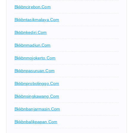
Bkkbncirebon.com
Bkkbntasikmalaya.com
Bkkbnkediri.com
Bkkbnmadiun.com
Bkkbnmojokerto.com
Bkkbnpasuruan.com
Bkkbnprobolinggo.com
Bkkbnsingkawang.com
Bkkbnbanjarmasin.com
Bkkbnbalikpapan.com