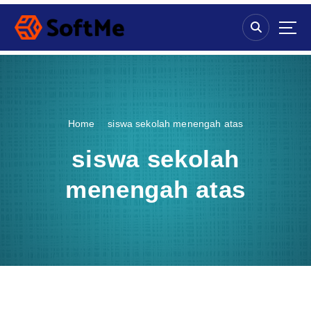
S
k
i
p
t
o
c
o
Home
siswa sekolah menengah atas
n
t
siswa sekolah
e
n
menengah atas
t