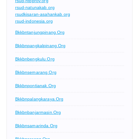
rsud-ntbprov.org
rsud-natunakab.org
rsudkisaran-asahankab.org
rsud-indonesia.org
Bkkbntanjungpinang.org
Bkkbnpangkalpinang.org
Bkkbnbengkulu.org
Bkkbnsemarang.org
Bkkbnpontianak.org
Bkkbnpalangkaraya.org
Bkkbnbanjarmasin.org
Bkkbnsamarinda.org