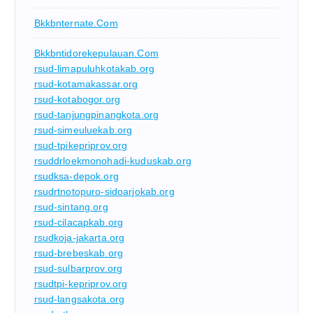
Bkkbnternate.com
Bkkbntidorekepulauan.com
rsud-limapuluhkotakab.org
rsud-kotamakassar.org
rsud-kotabogor.org
rsud-tanjungpinangkota.org
rsud-simeuluekab.org
rsud-tpikepriprov.org
rsuddrloekmonohadi-kuduskab.org
rsudksa-depok.org
rsudrtnotopuro-sidoarjokab.org
rsud-sintang.org
rsud-cilacapkab.org
rsudkoja-jakarta.org
rsud-brebeskab.org
rsud-sulbarprov.org
rsudtpi-kepriprov.org
rsud-langsakota.org