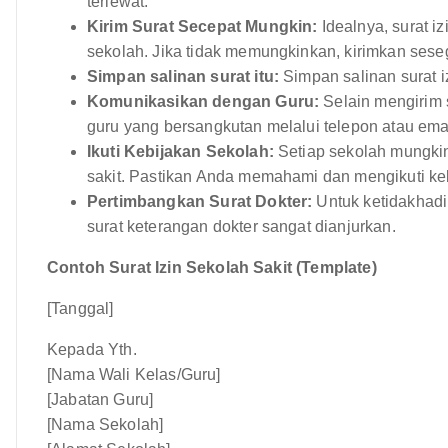
terlewat.
Kirim Surat Secepat Mungkin:
Idealnya, surat i
sekolah. Jika tidak memungkinkan, kirimkan sese
Simpan salinan surat itu:
Simpan salinan surat i
Komunikasikan dengan Guru:
Selain mengirim 
guru yang bersangkutan melalui telepon atau ema
Ikuti Kebijakan Sekolah:
Setiap sekolah mungkin 
sakit. Pastikan Anda memahami dan mengikuti ke
Pertimbangkan Surat Dokter:
Untuk ketidakhadir
surat keterangan dokter sangat dianjurkan.
Contoh Surat Izin Sekolah Sakit (Template)
[Tanggal]
Kepada Yth.
[Nama Wali Kelas/Guru]
[Jabatan Guru]
[Nama Sekolah]