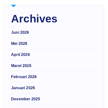
Archives
Juni 2026
Mei 2026
April 2026
Maret 2026
Februari 2026
Januari 2026
Desember 2025