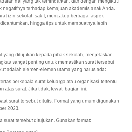
adalah hal yang tak terhindarkan, dan dengan mengikuti
k negatifnya terhadap kemajuan akademis anak Anda.
rat izin sekolah sakit, mencakup berbagai aspek
ib dicantumkan, hingga tips untuk membuatnya lebih
al yang ditujukan kepada pihak sekolah, menjelaskan
ingkas sangat penting untuk memastikan surat tersebut
ikut adalah elemen-elemen utama yang harus ada:
tas berkepala surat keluarga atau organisasi tertentu
 atas surat. Jika tidak, lewati bagian ini.
at surat tersebut ditulis. Format yang umum digunakan
ber 2023.
 surat tersebut ditujukan. Gunakan format: