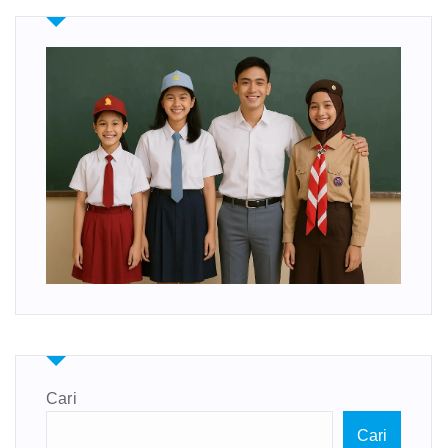
Cari
Cari