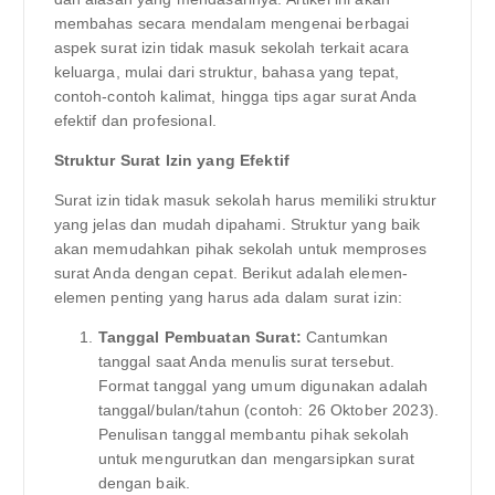
membahas secara mendalam mengenai berbagai
aspek surat izin tidak masuk sekolah terkait acara
keluarga, mulai dari struktur, bahasa yang tepat,
contoh-contoh kalimat, hingga tips agar surat Anda
efektif dan profesional.
Struktur Surat Izin yang Efektif
Surat izin tidak masuk sekolah harus memiliki struktur
yang jelas dan mudah dipahami. Struktur yang baik
akan memudahkan pihak sekolah untuk memproses
surat Anda dengan cepat. Berikut adalah elemen-
elemen penting yang harus ada dalam surat izin:
Tanggal Pembuatan Surat:
Cantumkan
tanggal saat Anda menulis surat tersebut.
Format tanggal yang umum digunakan adalah
tanggal/bulan/tahun (contoh: 26 Oktober 2023).
Penulisan tanggal membantu pihak sekolah
untuk mengurutkan dan mengarsipkan surat
dengan baik.