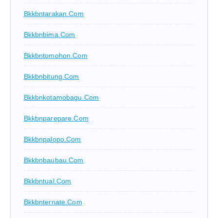
Bkkbntarakan.com
Bkkbnbima.com
Bkkbntomohon.com
Bkkbnbitung.com
Bkkbnkotamobagu.com
Bkkbnparepare.com
Bkkbnpalopo.com
Bkkbnbaubau.com
Bkkbntual.com
Bkkbnternate.com