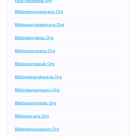
rsud-indonesia.org
Bkkbntanjungpinang.org
Bkkbnpangkalpinang.org
Bkkbnbengkulu.org
Bkkbnsemarang.org
Bkkbnpontianak.org
Bkkbnpalangkaraya.org
Bkkbnbanjarmasin.org
Bkkbnsamarinda.org
Bkkbnserang.org
Bkkbntanjungselor.org