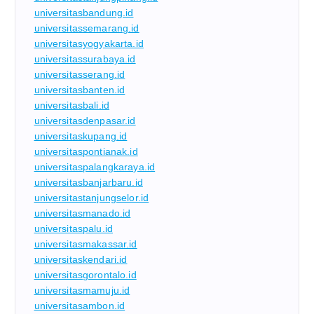
universitasbandung.id
universitassemarang.id
universitasyogyakarta.id
universitassurabaya.id
universitasserang.id
universitasbanten.id
universitasbali.id
universitasdenpasar.id
universitaskupang.id
universitaspontianak.id
universitaspalangkaraya.id
universitasbanjarbaru.id
universitastanjungselor.id
universitasmanado.id
universitaspalu.id
universitasmakassar.id
universitaskendari.id
universitasgorontalo.id
universitasmamuju.id
universitasambon.id