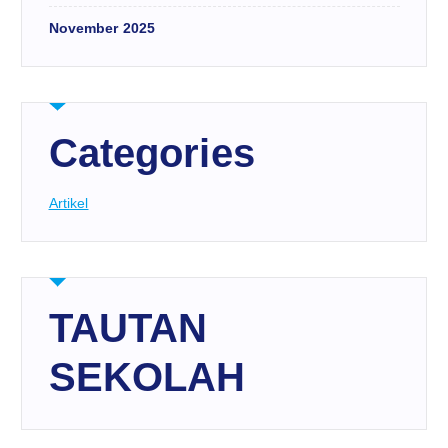
November 2025
Categories
Artikel
TAUTAN
SEKOLAH