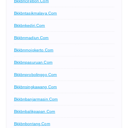
Bkkbncirebon.com
Bkkbntasikmalaya.com
Bkkbnkediri.com
Bkkbnmadiun.com
Bkkbnmojokerto.com
Bkkbnpasuruan.com
Bkkbnprobolinggo.com
Bkkbnsingkawang.com
Bkkbnbanjarmasin.com
Bkkbnbalikpapan.com
Bkkbnbontang.com