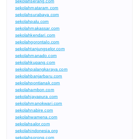
sekolahserang.com
sekolahmataram.com
sekolahsurabaya.com
sekolahpalu.com
sekolahmakassar.com
sekolahkendari.com
sekolahgorontalo.com
sekolahtanjungselor.com
sekolahmanado.com
sekolahkupang.com
sekolahpalangkaraya.com
sekolahbanjarbaru.com
sekolahpontianak.com
sekolahambon.com
sekolahjayapura.com
sekolahmanokwari.com
sekolahnabire.com
sekolahwamena.com
sekolahsalor.com
sekolahindonesia.org
sekolahsorong.com