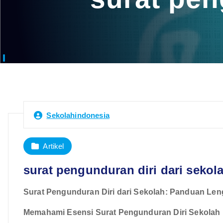
Sekolahindonesia
Artikel
surat pengunduran diri dari sekol
Surat Pengunduran Diri dari Sekolah: Panduan Len
Memahami Esensi Surat Pengunduran Diri Sekolah