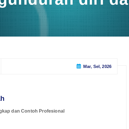
Mar, Sel, 2026
ah
gkap dan Contoh Profesional