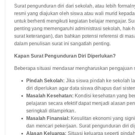
Surat pengunduran diri dari sekolah, atau lebih forma
resmi yang diajukan oleh siswa atau wali murid kepad
untuk berhenti mengikuti kegiatan belajar mengajar. Su
penting yang memengaruhi administrasi sekolah, hak-ha
surat keterangan), dan bahkan potensi referensi di mas
dalam penulisan surat ini sangatlah penting.
Kapan Surat Pengunduran Diri Diperlukan?
Beberapa situasi mendasar mengharuskan pengajuan su
Pindah Sekolah:
Jika siswa pindah ke sekolah la
diri diperlukan agar data siswa dihapus dari sist
Masalah Kesehatan:
Kondisi kesehatan yang be
pelajaran secara efektif dapat menjadi alasan pen
seringkali dilampirkan.
Masalah Finansial:
Kesulitan ekonomi yang signi
dan mencari pekerjaan. Surat pengunduran diri di
Alasan Keluarga:
Situasi keluarga seperti pinda