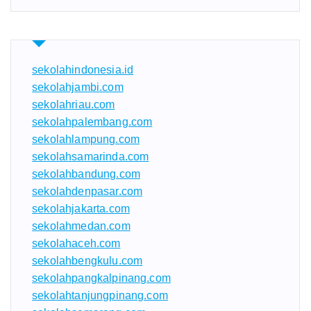
sekolahindonesia.id
sekolahjambi.com
sekolahriau.com
sekolahpalembang.com
sekolahlampung.com
sekolahsamarinda.com
sekolahbandung.com
sekolahdenpasar.com
sekolahjakarta.com
sekolahmedan.com
sekolahaceh.com
sekolahbengkulu.com
sekolahpangkalpinang.com
sekolahtanjungpinang.com