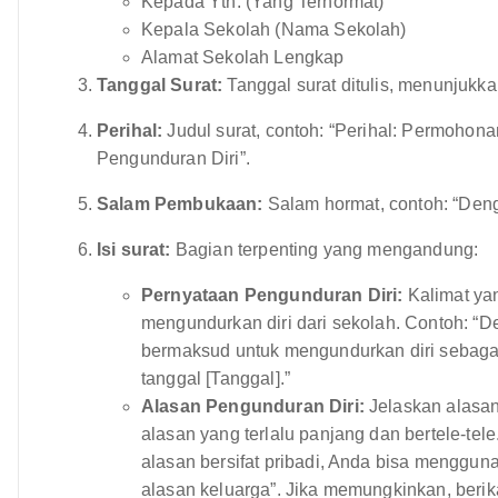
Kepada Yth. (Yang Terhormat)
Kepala Sekolah (Nama Sekolah)
Alamat Sekolah Lengkap
Tanggal Surat:
Tanggal surat ditulis, menunjukka
Perihal:
Judul surat, contoh: “Perihal: Permohona
Pengunduran Diri”.
Salam Pembukaan:
Salam hormat, contoh: “Deng
Isi surat:
Bagian terpenting yang mengandung:
Pernyataan Pengunduran Diri:
Kalimat ya
mengundurkan diri dari sekolah. Contoh: “De
bermaksud untuk mengundurkan diri sebagai 
tanggal [Tanggal].”
Alasan Pengunduran Diri:
Jelaskan alasan 
alasan yang terlalu panjang dan bertele-te
alasan bersifat pribadi, Anda bisa mengguna
alasan keluarga”. Jika memungkinkan, berika