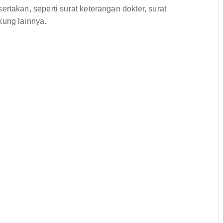
rtakan, seperti surat keterangan dokter, surat
kung lainnya.