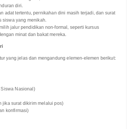
duran diri.
adat tertentu, pernikahan dini masih terjadi, dan surat
us siswa yang menikah.
ih jalur pendidikan non-formal, seperti kursus
dengan minat dan bakat mereka.
ri
uktur yang jelas dan mengandung elemen-elemen berikut:
 Siswa Nasional)
jika surat dikirim melalui pos)
n konfirmasi)